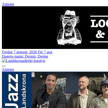
Annons
Fredag 7 augusti, 2026
Fre 7 aug
Dagens namn:
Dennis, Denise
Annons