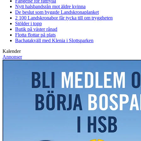
Fängelse för rattfylla
Nytt halsbandsrån mot äldre kvinna
De beslut som byggde Landskrona
planket
2 100 Landskronabor får tycka till om tryggheten
Stölder i topp
Butik på väster rånad
Flotta flottar på plats
Bachatakväll med Klenia i Slottsparken
Kalender
Annonser