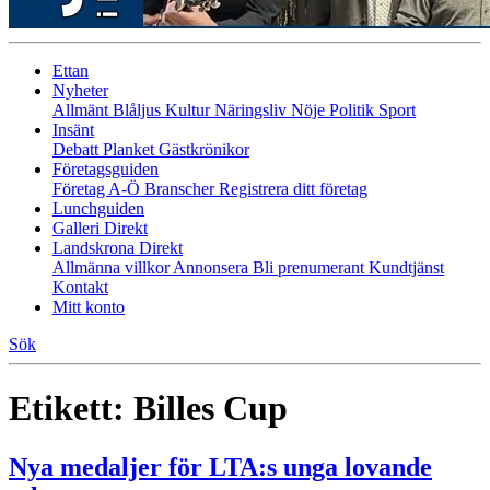
Ettan
Nyheter
Allmänt
Blåljus
Kultur
Näringsliv
Nöje
Politik
Sport
Insänt
Debatt
Planket
Gästkrönikor
Företagsguiden
Företag A-Ö
Branscher
Registrera ditt företag
Lunchguiden
Galleri Direkt
Landskrona Direkt
Allmänna villkor
Annonsera
Bli prenumerant
Kundtjänst
Kontakt
Mitt konto
Sök
Etikett:
Billes Cup
Nya medaljer för LTA:s unga lovande