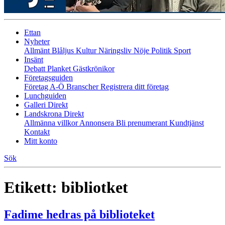
Ettan
Nyheter
Allmänt
Blåljus
Kultur
Näringsliv
Nöje
Politik
Sport
Insänt
Debatt
Planket
Gästkrönikor
Företagsguiden
Företag A-Ö
Branscher
Registrera ditt företag
Lunchguiden
Galleri Direkt
Landskrona Direkt
Allmänna villkor
Annonsera
Bli prenumerant
Kundtjänst
Kontakt
Mitt konto
Sök
Etikett:
bibliotket
Fadime hedras på biblioteket