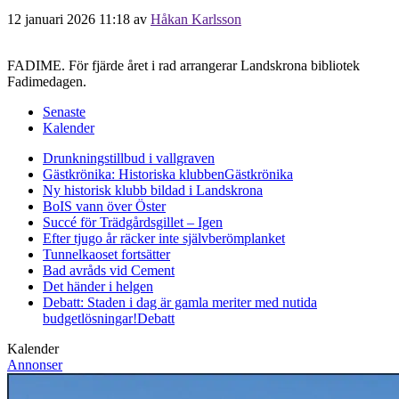
12 januari 2026 11:18
av
Håkan Karlsson
FADIME. För fjärde året i rad arrangerar Landskrona bibliotek
Fadimedagen.
Senaste
Kalender
Drunkningstillbud i vallgraven
Gästkrönika: Historiska klubben
Gästkrönika
Ny historisk klubb bildad i Landskrona
BoIS vann över Öster
Succé för Trädgårdsgillet – Igen
Efter tjugo år räcker inte självberöm
planket
Tunnelkaoset fortsätter
Bad avråds vid Cement
Det händer i helgen
Debatt: Staden i dag är gamla meriter med nutida
budgetlösningar!
Debatt
Kalender
Annonser