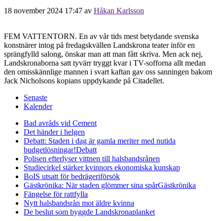
18 november 2024 17:47
av
Håkan Karlsson
FEM VATTENTORN. En av vår tids mest betydande svenska
konstnärer intog på fredagskvällen Landskrona teater inför en
sprängfylld salong, önskar man att man fått skriva. Men ack nej,
Landskronaborna satt tyvärr tryggt kvar i TV-sofforna allt medan
den omisskännlige mannen i svart kaftan gav oss sanningen bakom
Jack Nicholsons kopians uppdykande på Citadellet.
Senaste
Kalender
Bad avråds vid Cement
Det händer i helgen
Debatt: Staden i dag är gamla meriter med nutida
budgetlösningar!
Debatt
Polisen efterlyser vittnen till halsbandsrånen
Studiecirkel stärker kvinnors ekonomiska kunskap
BoIS utsatt för bedrägeriförsök
Gästkrönika: När staden glömmer sina spår
Gästkrönika
Fängelse för rattfylla
Nytt halsbandsrån mot äldre kvinna
De beslut som byggde Landskrona
planket