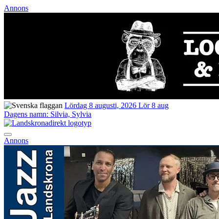
Annons
Lördag 8 augusti, 2026
Lör 8 aug
Dagens namn:
Silvia, Sylvia
Annons