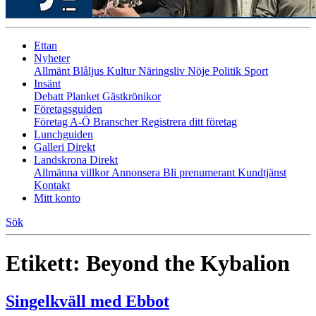
Ettan
Nyheter
Allmänt
Blåljus
Kultur
Näringsliv
Nöje
Politik
Sport
Insänt
Debatt
Planket
Gästkrönikor
Företagsguiden
Företag A-Ö
Branscher
Registrera ditt företag
Lunchguiden
Galleri Direkt
Landskrona Direkt
Allmänna villkor
Annonsera
Bli prenumerant
Kundtjänst
Kontakt
Mitt konto
Sök
Etikett:
Beyond the Kybalion
Singelkväll med Ebbot