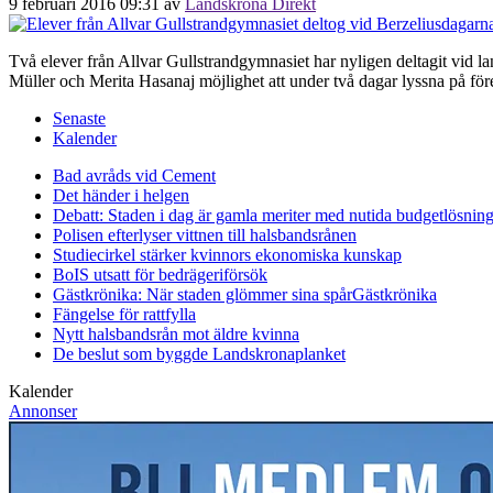
9 februari 2016 09:31
av
Landskrona Direkt
Två elever från Allvar Gullstrandgymnasiet har nyligen deltagit vid l
Müller och Merita Hasanaj möjlighet att under två dagar lyssna på 
Senaste
Kalender
Bad avråds vid Cement
Det händer i helgen
Debatt: Staden i dag är gamla meriter med nutida budgetlösning
Polisen efterlyser vittnen till halsbandsrånen
Studiecirkel stärker kvinnors ekonomiska kunskap
BoIS utsatt för bedrägeriförsök
Gästkrönika: När staden glömmer sina spår
Gästkrönika
Fängelse för rattfylla
Nytt halsbandsrån mot äldre kvinna
De beslut som byggde Landskrona
planket
Kalender
Annonser