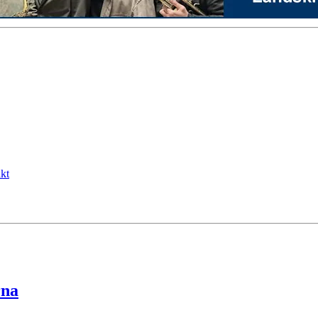
kt
rna