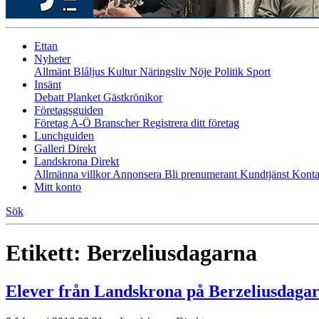
Ettan
Nyheter
Allmänt
Blåljus
Kultur
Näringsliv
Nöje
Politik
Sport
Insänt
Debatt
Planket
Gästkrönikor
Företagsguiden
Företag A-Ö
Branscher
Registrera ditt företag
Lunchguiden
Galleri Direkt
Landskrona Direkt
Allmänna villkor
Annonsera
Bli prenumerant
Kundtjänst
Konta
Mitt konto
Sök
Etikett:
Berzeliusdagarna
Elever från Landskrona på Berzeliusdaga