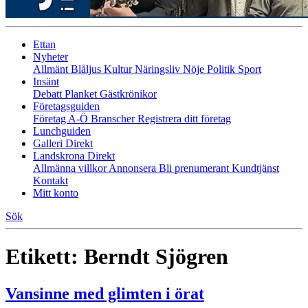
Ettan
Nyheter
Allmänt
Blåljus
Kultur
Näringsliv
Nöje
Politik
Sport
Insänt
Debatt
Planket
Gästkrönikor
Företagsguiden
Företag A-Ö
Branscher
Registrera ditt företag
Lunchguiden
Galleri Direkt
Landskrona Direkt
Allmänna villkor
Annonsera
Bli prenumerant
Kundtjänst
Kontakt
Mitt konto
Sök
Etikett:
Berndt Sjögren
Vansinne med glimten i örat