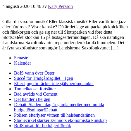
4 augusti 2020 10:46
av
Kary Persson
Gillar du saxofonmusik? Eller klassisk musik? Eller varför inte jazz
eller hårdrock? Visor kanske? Då är det läge att packa picknickfilten
och fikakorgen och ge sig ner till Slottsparken vid före detta
Slottscaféet klockan 15 på tisdagseftermiddagen. Då ska nämligen
Landskrona Saxofonkvartet repa under den klarblå himmelen. Det
är fyra saxofonister som utgör Landskrona Saxofonkvartet […]
Senaste
Kalender
BoIS vann över Öster
Succé för Trädgårdsgillet – Igen
Efter tjugo år räcker inte självberöm
planket
Tunnelkaoset fortsätter
Bad avråds vid Cement
Det händer i helgen
Debatt: Staden i dag är gamla meriter med nutida
budgetlösningar!
Debatt
Polisen efterlyser vittnen till halsbandsrånen
Studiecirkel stärker kvinnors ekonomiska kunskap
BoIS utsatt för bedrägeriförsök