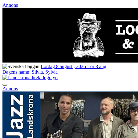
Annons
Lördag 8 augusti, 2026
Lör 8 aug
Dagens namn:
Silvia, Sylvia
Annons