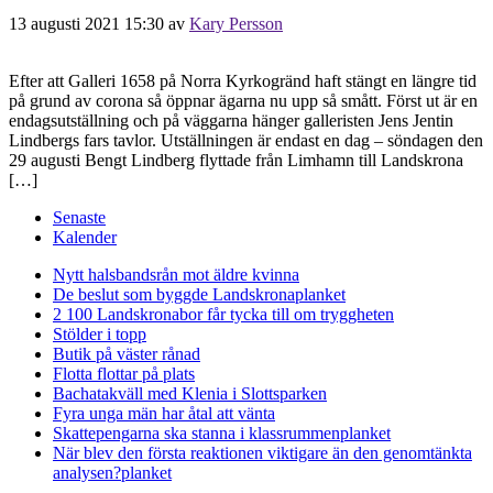
13 augusti 2021 15:30
av
Kary Persson
Efter att Galleri 1658 på Norra Kyrkogränd haft stängt en längre tid
på grund av corona så öppnar ägarna nu upp så smått. Först ut är en
endagsutställning och på väggarna hänger galleristen Jens Jentin
Lindbergs fars tavlor. Utställningen är endast en dag – söndagen den
29 augusti Bengt Lindberg flyttade från Limhamn till Landskrona
[…]
Senaste
Kalender
Nytt halsbandsrån mot äldre kvinna
De beslut som byggde Landskrona
planket
2 100 Landskronabor får tycka till om tryggheten
Stölder i topp
Butik på väster rånad
Flotta flottar på plats
Bachatakväll med Klenia i Slottsparken
Fyra unga män har åtal att vänta
Skattepengarna ska stanna i klassrummen
planket
När blev den första reaktionen viktigare än den genomtänkta
analysen?
planket