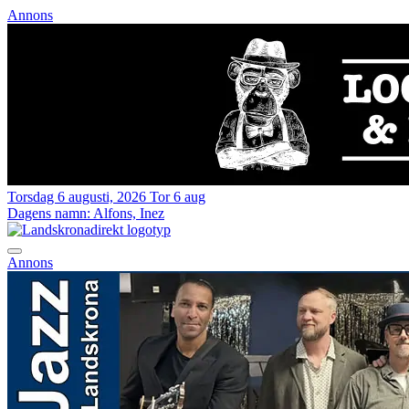
Annons
Torsdag 6 augusti, 2026
Tor 6 aug
Dagens namn:
Alfons, Inez
Annons