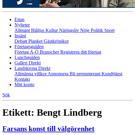
Ettan
Nyheter
Allmänt
Blåljus
Kultur
Näringsliv
Nöje
Politik
Sport
Insänt
Debatt
Planket
Gästkrönikor
Företagsguiden
Företag A-Ö
Branscher
Registrera ditt företag
Lunchguiden
Galleri Direkt
Landskrona Direkt
Allmänna villkor
Annonsera
Bli prenumerant
Kundtjänst
Kontakt
Mitt konto
Sök
Etikett:
Bengt Lindberg
Farsans konst till välgörenhet