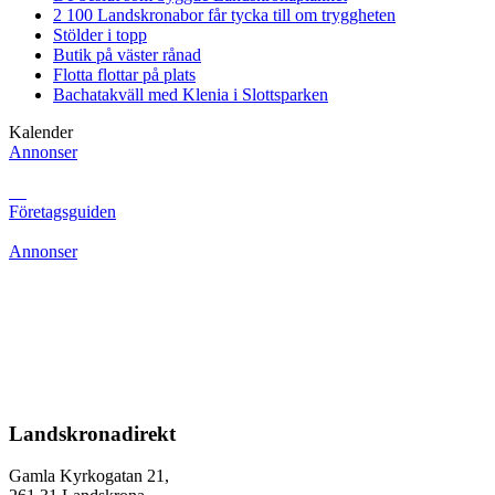
2 100 Landskronabor får tycka till om tryggheten
Stölder i topp
Butik på väster rånad
Flotta flottar på plats
Bachatakväll med Klenia i Slottsparken
Kalender
Annonser
Företagsguiden
Annonser
Landskronadirekt
Gamla Kyrkogatan 21,