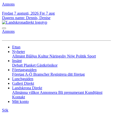
Annons
Fredag 7 augusti, 2026
Fre 7 aug
Dagens namn:
Dennis, Denise
Annons
Ettan
Nyheter
Allmänt
Blåljus
Kultur
Näringsliv
Nöje
Politik
Sport
Insänt
Debatt
Planket
Gästkrönikor
Företagsguiden
Företag A-Ö
Branscher
Registrera ditt företag
Lunchguiden
Galleri Direkt
Landskrona Direkt
Allmänna villkor
Annonsera
Bli prenumerant
Kundtjänst
Kontakt
Mitt konto
Sök