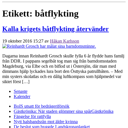
Etikett:
båtflykting
Kalla krigets båtflykting återvänder
19 oktober 2016 15:27
av
Håkan Karlsson
Dagarna innan Reinhardt Grosch skulle fylla 6 år flydde hans familj
från DDR. I pappans segelbåt tog man sig från barndomsstaden
Magdeburg, via Elbe och en biflod ut i Östersjön, där man med
dimmans hjälp lyckades lura bort den Östtyska patrullbåten. – Med
min systers skolatlas och en dålig luftkompass som hjälpmedel var
siktet först […]
Senaste
Kalender
BoIS utsatt för bedrägeriförsök
Gästkrönika: När staden glömmer sina spår
Gästkrönika
Fängelse för rattfylla
Nytt halsbandsrån mot äldre kvinna
De beslut som byggde Landskrona
planket