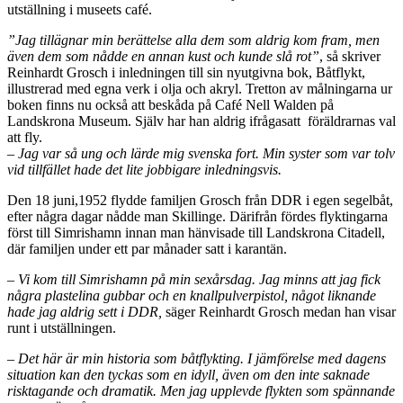
utställning i museets café.
”Jag tillägnar min berättelse alla dem som aldrig kom fram, men
även dem som nådde en annan kust och kunde slå rot”
, så skriver
Reinhardt Grosch i inledningen till sin nyutgivna bok, Båtflykt,
illustrerad med egna verk i olja och akryl. Tretton av målningarna ur
boken finns nu också att beskåda på Café Nell Walden på
Landskrona Museum. Själv har han aldrig ifrågasatt föräldrarnas val
att fly.
– Jag var så ung och lärde mig svenska fort. Min syster som var tolv
vid tillfället hade det lite jobbigare inledningsvis.
Den 18 juni,1952 flydde familjen Grosch från DDR i egen segelbåt,
efter några dagar nådde man Skillinge. Därifrån fördes flyktingarna
först till Simrishamn innan man hänvisade till Landskrona Citadell,
där familjen under ett par månader satt i karantän.
– Vi kom till Simrishamn på min sexårsdag. Jag minns att jag fick
några plastelina gubbar och en knallpulverpistol, något liknande
hade jag aldrig sett i DDR,
säger Reinhardt Grosch medan han visar
runt i utställningen.
– Det här är min historia som båtflykting. I jämförelse med dagens
situation kan den tyckas som en idyll, även om den inte saknade
risktagande och dramatik. Men jag upplevde flykten som spännande