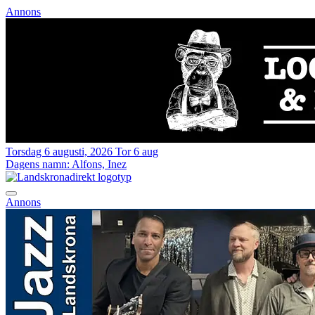
Annons
Torsdag 6 augusti, 2026
Tor 6 aug
Dagens namn:
Alfons, Inez
Annons