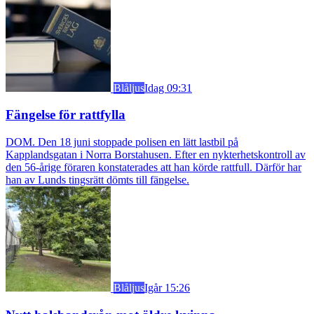
Blåljus
Idag 09:31
Fängelse för rattfylla
DOM. Den 18 juni stoppade polisen en lätt lastbil på
Kapplandsgatan i Norra Borstahusen. Efter en nykterhetskontroll av
den 56-årige föraren konstaterades att han körde rattfull. Därför har
han av Lunds tingsrätt dömts till fängelse.
Blåljus
Igår 15:26