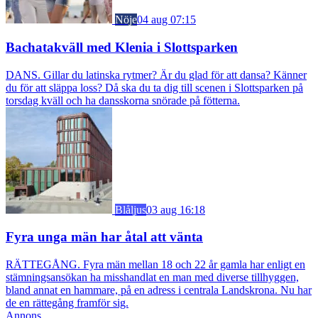
Nöje
04 aug 07:15
Bachatakväll med Klenia i Slottsparken
DANS. Gillar du latinska rytmer? Är du glad för att dansa? Känner
du för att släppa loss? Då ska du ta dig till scenen i Slottsparken på
torsdag kväll och ha dansskorna snörade på fötterna.
Blåljus
03 aug 16:18
Fyra unga män har åtal att vänta
RÄTTEGÅNG. Fyra män mellan 18 och 22 år gamla har enligt en
stämningsansökan ha misshandlat en man med diverse tillhyggen,
bland annat en hammare, på en adress i centrala Landskrona. Nu har
de en rättegång framför sig.
Annons