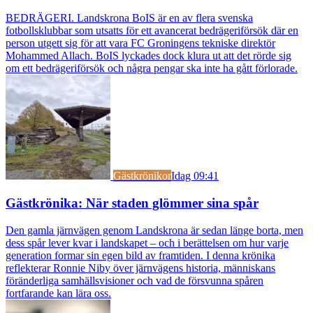
BEDRÄGERI. Landskrona BoIS är en av flera svenska
fotbollsklubbar som utsatts för ett avancerat bedrägeriförsök där en
person utgett sig för att vara FC Groningens tekniske direktör
Mohammed Allach. BoIS lyckades dock klura ut att det rörde sig
om ett bedrägeriförsök och några pengar ska inte ha gått förlorade.
Gästkrönikor
Idag 09:41
Gästkrönika: När staden glömmer sina spår
Den gamla järnvägen genom Landskrona är sedan länge borta, men
dess spår lever kvar i landskapet – och i berättelsen om hur varje
generation formar sin egen bild av framtiden. I denna krönika
reflekterar Ronnie Niby över järnvägens historia, människans
föränderliga samhällsvisioner och vad de försvunna spåren
fortfarande kan lära oss.