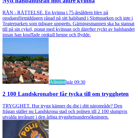
Nytt halsbandsrån mot äldre kvinna
RÅN - RÄTTELSE. En kvinna i 75-årsåldern blev på
onsdagsförmiddagen rånad på sitt halsband i Slottsparken och inte i
Teaterparken som tidigare uppgetts. Gärningsmannen ska ha stannat
till på sin cykel, pratat med kvinnan och därefter ryckt av halsbandet
innan han knuffade omkull henne och flydde.
Allmänt
Igår 09:30
2 100 Landskronabor får tycka till om tryggheten
TRYGGHET. Hur trygg känner du dig i ditt närområde? Den
frågan ställer nu Landskrona stad och polisen till 2 100 slumpvis
utvalda invånare i den årliga trygghetsundersökningen.