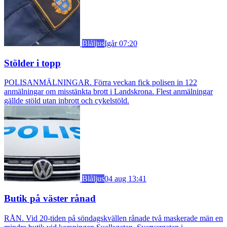
Blåljus
Igår 07:20
Stölder i topp
POLISANMÄLNINGAR. Förra veckan fick polisen in 122
anmälningar om misstänkta brott i Landskrona. Flest anmälningar
gällde stöld utan inbrott och cykelstöld.
Blåljus
04 aug 13:41
Butik på väster rånad
RÅN. Vid 20-tiden på söndagskvällen rånade två maskerade män en