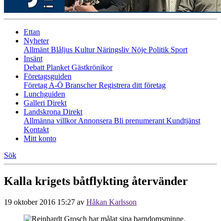
Ettan
Nyheter
Allmänt
Blåljus
Kultur
Näringsliv
Nöje
Politik
Sport
Insänt
Debatt
Planket
Gästkrönikor
Företagsguiden
Företag A-Ö
Branscher
Registrera ditt företag
Lunchguiden
Galleri Direkt
Landskrona Direkt
Allmänna villkor
Annonsera
Bli prenumerant
Kundtjänst
Kontakt
Mitt konto
Sök
Kalla krigets båtflykting återvänder
19 oktober 2016 15:27
av
Håkan Karlsson