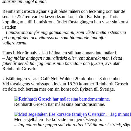
snarare än något annat.
Reinhardt Grosch ägnar sig åt både måleri och teckning och har de
senaste 25 åren varit yrkesverksam konstnär i Karlsborg. Trots
kopplingarna till Landskrona är det första gången han visar sin konst
i staden.
– Landskrona är för mig gatukamomill, som växte mellan stenarna
på borggården och vildrosorna som blommade innanför
vallgravarna.
Hans bilder är naivistiskt hållna, en stil han annars inte målar i.
– Jag målar antingen naturalistiskt eller rent abstrakt men i detta
fallet är det så här jag minns min barndom och flykten,
avslutar
Reinhardt Grosch.
Utställningen visas i Café Nell Walden 20 oktober – 8 december.
Vid torsdagens vernissage klockan 18.30 kommer Reinhardt Grosch
att delta och berätta mer om sin konst och flykten till Sverige.
Reinhardt Grosch har målat sina barndomsminne.
Med segelbåten Ilse korsade familjen Östersjön.
– Jag minns hur pappa satt vid rodret i 18 timmar i sträck,
säge