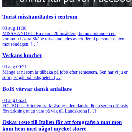
Turist misshandlades i centrum
03 aug 11:38
MISSHANDEL. En man i 20-årsåldern, hemmahörande i en
kommun i östra Skåne misshandlades av ett flertal personer natten
mot söndagen. […]
Veckans luncher
03 aug 09:21
Många är ni som är tillbaka på jobb efter semestern. Sen har vi ju er
som just gått på ledigheten. […]
BoIS värvar dansk anfallare
03 aug 06:21
FOTBOLL. Efter en stark säsong i den danska ligan ser en offensiv
förstärkning ut att vara på väg till Landskrona […]
Oskar reste till Italien för att fotografera mat men
kom hem med något mycket större