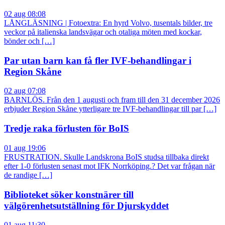
02 aug 08:08
LÅNGLÄSNING | Fotoextra: En hyrd Volvo, tusentals bilder, tre
veckor på italienska landsvägar och otaliga möten med kockar,
bönder och […]
Par utan barn kan få fler IVF-behandlingar i
Region Skåne
02 aug 07:08
BARNLÖS. Från den 1 augusti och fram till den 31 december 2026
erbjuder Region Skåne ytterligare tre IVF-behandlingar till par […]
Tredje raka förlusten för BoIS
01 aug 19:06
FRUSTRATION. Skulle Landskrona BoIS studsa tillbaka direkt
efter 1-0 förlusten senast mot IFK Norrköping.? Det var frågan när
de randige […]
Biblioteket söker konstnärer till
välgörenhetsutställning för Djurskyddet
01 aug 11:30