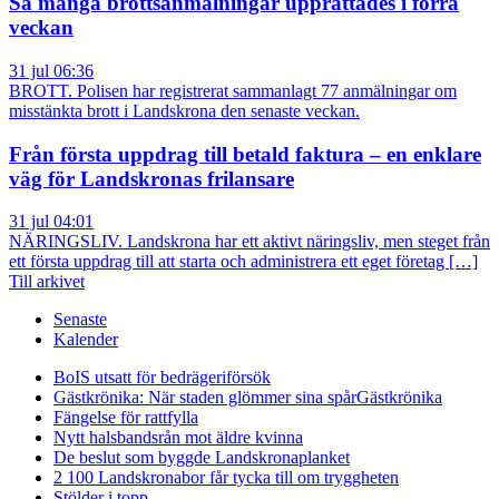
Så många brottsanmälningar upprättades i förra
veckan
31 jul 06:36
BROTT. Polisen har registrerat sammanlagt 77 anmälningar om
misstänkta brott i Landskrona den senaste veckan.
Från första uppdrag till betald faktura – en enklare
väg för Landskronas frilansare
31 jul 04:01
NÄRINGSLIV. Landskrona har ett aktivt näringsliv, men steget från
ett första uppdrag till att starta och administrera ett eget företag […]
Till arkivet
Senaste
Kalender
BoIS utsatt för bedrägeriförsök
Gästkrönika: När staden glömmer sina spår
Gästkrönika
Fängelse för rattfylla
Nytt halsbandsrån mot äldre kvinna
De beslut som byggde Landskrona
planket
2 100 Landskronabor får tycka till om tryggheten
Stölder i topp