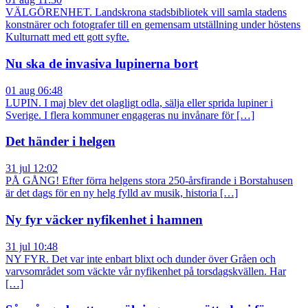
VÄLGÖRENHET. Landskrona stadsbibliotek vill samla stadens
konstnärer och fotografer till en gemensam utställning under höstens
Kulturnatt med ett gott syfte.
Nu ska de invasiva lupinerna bort
01 aug 06:48
LUPIN. I maj blev det olagligt odla, sälja eller sprida lupiner i
Sverige. I flera kommuner engageras nu invånare för […]
Det händer i helgen
31 jul 12:02
PÅ GÅNG! Efter förra helgens stora 250-årsfirande i Borstahusen
är det dags för en ny helg fylld av musik, historia […]
Ny fyr väcker nyfikenhet i hamnen
31 jul 10:48
NY FYR. Det var inte enbart blixt och dunder över Gråen och
varvsområdet som väckte vår nyfikenhet på torsdagskvällen. Har
[…]