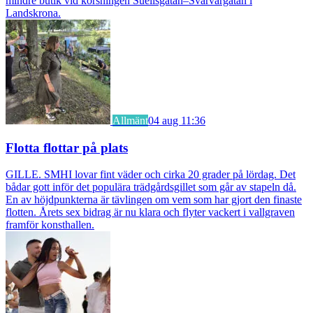
mindre butik vid korsningen Suellsgatan–Svarvargatan i
Landskrona.
Allmänt
04 aug 11:36
Flotta flottar på plats
GILLE. SMHI lovar fint väder och cirka 20 grader på lördag. Det
bådar gott inför det populära trädgårdsgillet som går av stapeln då.
En av höjdpunkterna är tävlingen om vem som har gjort den finaste
flotten. Årets sex bidrag är nu klara och flyter vackert i vallgraven
framför konsthallen.