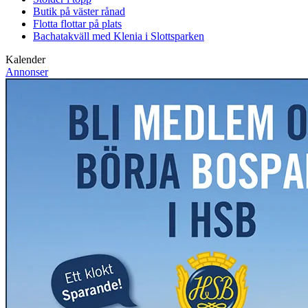
Butik på väster rånad
Flotta flottar på plats
Bachatakväll med Klenia i Slottsparken
Kalender
Annonser