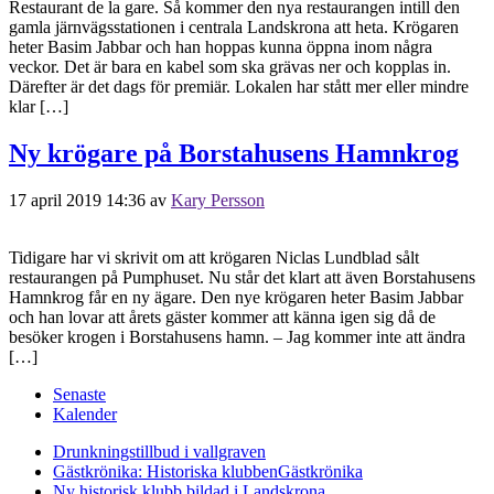
Restaurant de la gare. Så kommer den nya restaurangen intill den
gamla järnvägsstationen i centrala Landskrona att heta. Krögaren
heter Basim Jabbar och han hoppas kunna öppna inom några
veckor. Det är bara en kabel som ska grävas ner och kopplas in.
Därefter är det dags för premiär. Lokalen har stått mer eller mindre
klar […]
Ny krögare på Borstahusens Hamnkrog
17 april 2019 14:36
av
Kary Persson
Tidigare har vi skrivit om att krögaren Niclas Lundblad sålt
restaurangen på Pumphuset. Nu står det klart att även Borstahusens
Hamnkrog får en ny ägare. Den nye krögaren heter Basim Jabbar
och han lovar att årets gäster kommer att känna igen sig då de
besöker krogen i Borstahusens hamn. – Jag kommer inte att ändra
[…]
Senaste
Kalender
Drunkningstillbud i vallgraven
Gästkrönika: Historiska klubben
Gästkrönika
Ny historisk klubb bildad i Landskrona