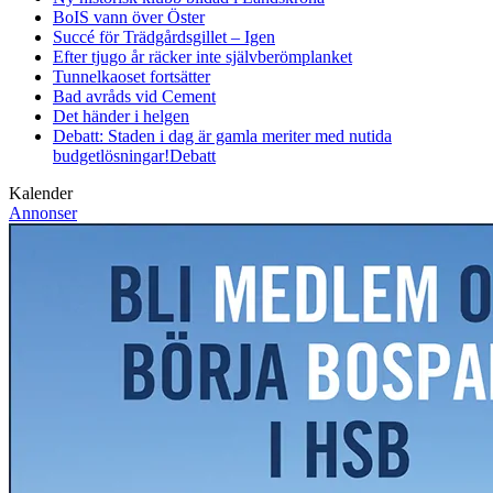
BoIS vann över Öster
Succé för Trädgårdsgillet – Igen
Efter tjugo år räcker inte självberöm
planket
Tunnelkaoset fortsätter
Bad avråds vid Cement
Det händer i helgen
Debatt: Staden i dag är gamla meriter med nutida
budgetlösningar!
Debatt
Kalender
Annonser