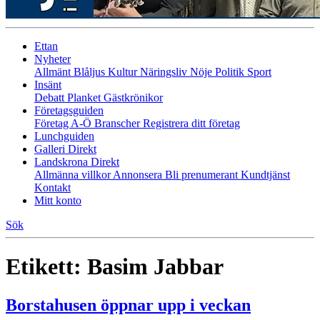
Ettan
Nyheter
Allmänt
Blåljus
Kultur
Näringsliv
Nöje
Politik
Sport
Insänt
Debatt
Planket
Gästkrönikor
Företagsguiden
Företag A-Ö
Branscher
Registrera ditt företag
Lunchguiden
Galleri Direkt
Landskrona Direkt
Allmänna villkor
Annonsera
Bli prenumerant
Kundtjänst
Kontakt
Mitt konto
Sök
Etikett:
Basim Jabbar
Borstahusen öppnar upp i veckan