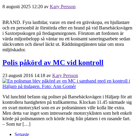
8 augusti 2025 12:20
av
Kary Persson
BRAND. Fyra lastbilar, varav en med en grävskopa, en hjullastare
och en personbil är förstörda efter en brand på vid Barsebäcksvägen
i Saxtorpsskogen på fredagsmorgonen. Förutom att fordonen är
värda miljonbelopp så väntar nu ett kostsamt saneringsarbete sedan
släckvatten och diesel läckt ut. Räddningstjänsten talar om stora
miljöskador.
Polis påkörd av MC vid kontroll
23 augusti 2016 14:18
av
Kary Persson
Vid lunchtid befann sig poliser på Barsebäcksvägen i Häljarp för att
kontrollera hastigheten på trafikanterna. Klockan 11.45 närmade sig
en svart motorcykel som en av polismännen ville kolla lite extra.
Men detta var inget som intresserade motorcyklisten som helt enkelt
körde på polismannen och körde iväg från platsen i en rasande fart.
– Som tur […]
Senaste