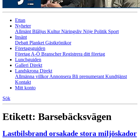
Ettan
Nyheter
Allmänt
Blåljus
Kultur
Näringsliv
Nöje
Politik
Sport
Insänt
Debatt
Planket
Gästkrönikor
Företagsguiden
Företag A-Ö
Branscher
Registrera ditt företag
Lunchguiden
Galleri Direkt
Landskrona Direkt
Allmänna villkor
Annonsera
Bli prenumerant
Kundtjänst
Kontakt
Mitt konto
Sök
Etikett:
Barsebäcksvägen
Lastbilsbrand orsakade stora miljöskador