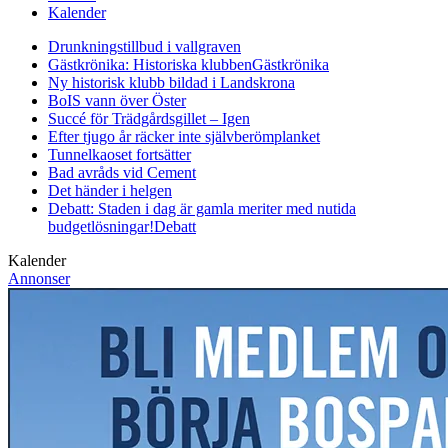
Kalender
Drunkningstillbud i vallgraven
Gästkrönika: Historiska klubben
Gästkrönika
Ny historisk klubb bildad i Landskrona
BoIS vann över Öster
Succé för Trädgårdsgillet – Igen
Efter tjugo år räcker inte självberöm
planket
Tunnelkaoset fortsätter
Bad avråds vid Cement
Det händer i helgen
Debatt: Staden i dag är gamla meriter med nutida
budgetlösningar!
Debatt
Kalender
Annonser