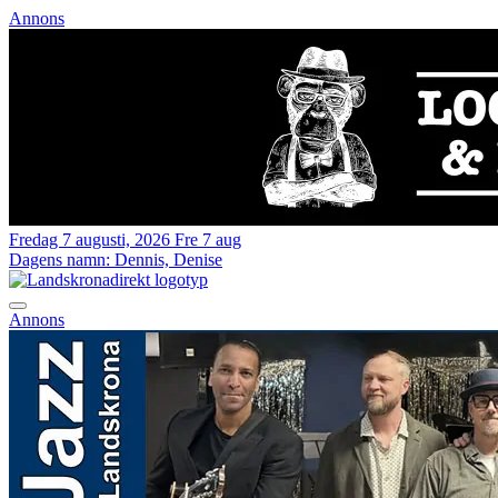
Annons
Fredag 7 augusti, 2026
Fre 7 aug
Dagens namn:
Dennis, Denise
Annons