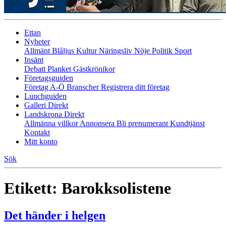
Ettan
Nyheter
Allmänt
Blåljus
Kultur
Näringsliv
Nöje
Politik
Sport
Insänt
Debatt
Planket
Gästkrönikor
Företagsguiden
Företag A-Ö
Branscher
Registrera ditt företag
Lunchguiden
Galleri Direkt
Landskrona Direkt
Allmänna villkor
Annonsera
Bli prenumerant
Kundtjänst
Kontakt
Mitt konto
Sök
Etikett:
Barokksolistene
Det händer i helgen