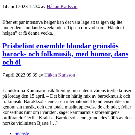
14 april 2023 12:34
av
Håkan Karlsson
Efter ett par intensiva helger kan det vara läge att ta igen sig lite
under den stundande weekenden. Tipsen om vad som ”Händer i
helgen” är få denna vecka.
Prisbelönt ensemble blandar gränslös
barock- och folkmusik, med humor, dans
och öl
7 april 2023 09:39
av
Håkan Karlsson
Landskrona Kammarmusikförening presenterar vårens tredje konsert
på lördag den 15 april. – Det blir en härlig mix av barockmusik och
folkmusik. Barokksolistene är en internationellt känd ensemble som
genom sin musik, och den totala musikupplevelse de erbjuder, fyller
konserthus runt om i världen, säger kammarmusikföreningens
ordförande Cecilia Kraitiss. Barokksolistene grundades 2005 av den
norske violinisten Bjarte […]
Senaste