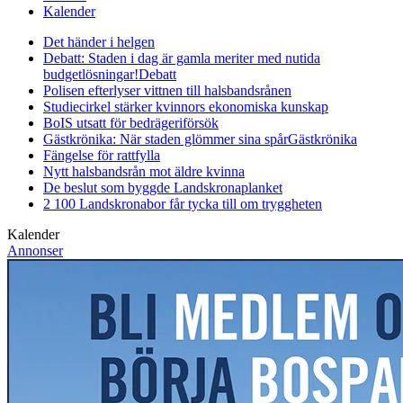
Kalender
Det händer i helgen
Debatt: Staden i dag är gamla meriter med nutida
budgetlösningar!
Debatt
Polisen efterlyser vittnen till halsbandsrånen
Studiecirkel stärker kvinnors ekonomiska kunskap
BoIS utsatt för bedrägeriförsök
Gästkrönika: När staden glömmer sina spår
Gästkrönika
Fängelse för rattfylla
Nytt halsbandsrån mot äldre kvinna
De beslut som byggde Landskrona
planket
2 100 Landskronabor får tycka till om tryggheten
Kalender
Annonser