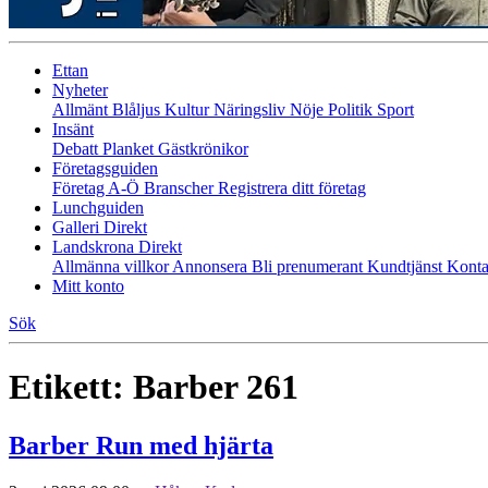
Ettan
Nyheter
Allmänt
Blåljus
Kultur
Näringsliv
Nöje
Politik
Sport
Insänt
Debatt
Planket
Gästkrönikor
Företagsguiden
Företag A-Ö
Branscher
Registrera ditt företag
Lunchguiden
Galleri Direkt
Landskrona Direkt
Allmänna villkor
Annonsera
Bli prenumerant
Kundtjänst
Konta
Mitt konto
Sök
Etikett:
Barber 261
Barber Run med hjärta