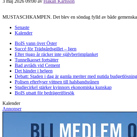
3 maj 2026 09:00
av
Håkan Karlsson
MUSTASCHKAMPEN. Det blev en söndag fylld av både gemenskap, mot
Senaste
Kalender
BoIS vann över Öster
Succé för Trädgårdsgillet – Igen
Efter tjugo år räcker inte självberöm
planket
Tunnelkaoset fortsätter
Bad avråds vid Cement
Det händer i helgen
Debatt: Staden i dag är gamla meriter med nutida budgetlösning
Polisen efterlyser vittnen till halsbandsrånen
Studiecirkel stärker kvinnors ekonomiska kunskap
BoIS utsatt för bedrägeriförsök
Kalender
Annonser