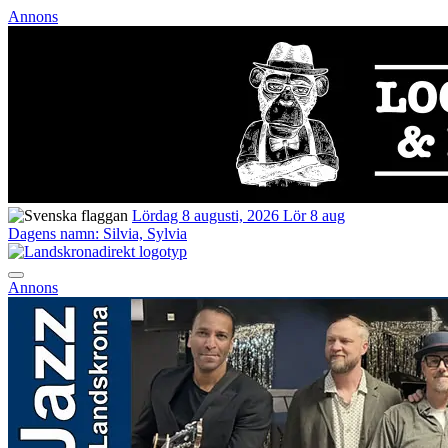
Annons
Lördag 8 augusti, 2026
Lör 8 aug
Dagens namn:
Silvia, Sylvia
Annons