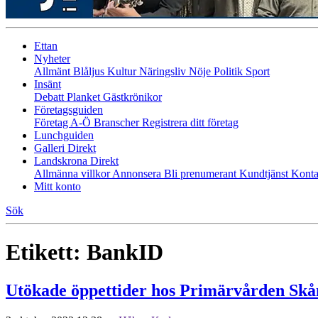
Ettan
Nyheter
Allmänt
Blåljus
Kultur
Näringsliv
Nöje
Politik
Sport
Insänt
Debatt
Planket
Gästkrönikor
Företagsguiden
Företag A-Ö
Branscher
Registrera ditt företag
Lunchguiden
Galleri Direkt
Landskrona Direkt
Allmänna villkor
Annonsera
Bli prenumerant
Kundtjänst
Konta
Mitt konto
Sök
Etikett:
BankID
Utökade öppettider hos Primärvården Skå