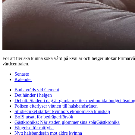
För att fler ska kunna söka vård på kvällar och helger utökar Primärvård
vårdcentralen.
Senaste
Kalender
Bad avråds vid Cement
Det händer i helgen
Debatt: Staden i dag är gamla meriter med nutida budgetlösning
Polisen efterlyser vittnen till halsbandsrånen
Studiecirkel stärker kvinnors ekonomiska kunskap
BoIS utsatt för bedrägeriförsök
Gästkrönika: När staden glömmer sina spår
Gästkrönika
Fängelse för rattfylla
Nytt halsbandsrån mot äldre kvinna