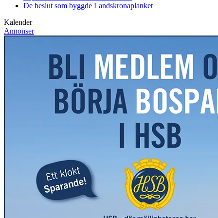
De beslut som byggde Landskrona
planket
Kalender
Annonser