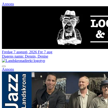
Annons
Fredag 7 augusti, 2026
Fre 7 aug
Dagens namn:
Dennis, Denise
Annons