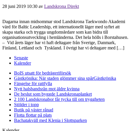
28 juni 2019 10:30
av
Landskrona Direkt
Dagarna innan midsommar stod Landskrona Taekwondo Akademi
värd för Baltic Leadership, ett internationellt läger med syftet att
skapa starka och trygga ungdomsledare som kan bidra till
organisationsutveckling i hemländerna. Det hela hölls i Borstahusen.
– Vid årets läger har vi haft deltagare från Sverige, Danmark,
Finland, Lettland och Tyskland. I övrigt har vi deltagare med […]
Senaste
Kalender
BoIS utsatt för bedrägeriförsök
Gästkrönika: När staden glömmer sina spår
Gästkrönika
Fängelse för rattfylla
Nytt halsbandsrån mot äldre kvinna
De beslut som byggde Landskrona
planket
2 100 Landskronabor får tycka till om tryggheten
Stölder i topp
Butik på väster rånad
Flotta flottar på plats
Bachatakväll med Klenia i Slottsparken
Kalender