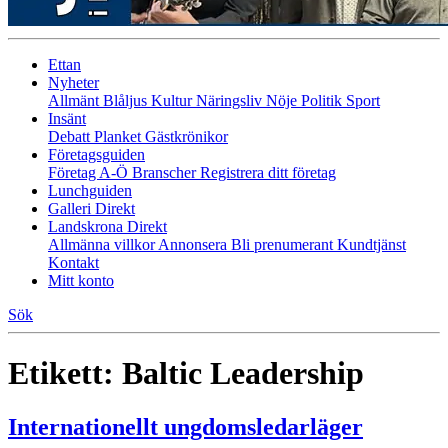
Ettan
Nyheter
Allmänt
Blåljus
Kultur
Näringsliv
Nöje
Politik
Sport
Insänt
Debatt
Planket
Gästkrönikor
Företagsguiden
Företag A-Ö
Branscher
Registrera ditt företag
Lunchguiden
Galleri Direkt
Landskrona Direkt
Allmänna villkor
Annonsera
Bli prenumerant
Kundtjänst
Kontakt
Mitt konto
Sök
Etikett:
Baltic Leadership
Internationellt ungdomsledarläger