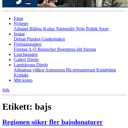
Ettan
Nyheter
Allmänt
Blåljus
Kultur
Näringsliv
Nöje
Politik
Sport
Insänt
Debatt
Planket
Gästkrönikor
Företagsguiden
Företag A-Ö
Branscher
Registrera ditt företag
Lunchguiden
Galleri Direkt
Landskrona Direkt
Allmänna villkor
Annonsera
Bli prenumerant
Kundtjänst
Kontakt
Mitt konto
Sök
Etikett:
bajs
Regionen söker fler bajsdonatorer