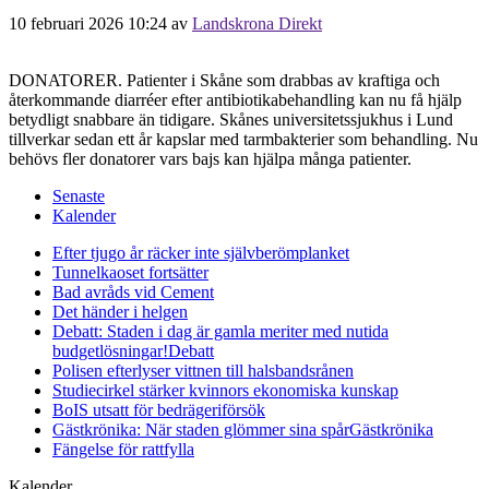
10 februari 2026 10:24
av
Landskrona Direkt
DONATORER. Patienter i Skåne som drabbas av kraftiga och
återkommande diarréer efter antibiotikabehandling kan nu få hjälp
betydligt snabbare än tidigare. Skånes universitetssjukhus i Lund
tillverkar sedan ett år kapslar med tarmbakterier som behandling. Nu
behövs fler donatorer vars bajs kan hjälpa många patienter.
Senaste
Kalender
Efter tjugo år räcker inte självberöm
planket
Tunnelkaoset fortsätter
Bad avråds vid Cement
Det händer i helgen
Debatt: Staden i dag är gamla meriter med nutida
budgetlösningar!
Debatt
Polisen efterlyser vittnen till halsbandsrånen
Studiecirkel stärker kvinnors ekonomiska kunskap
BoIS utsatt för bedrägeriförsök
Gästkrönika: När staden glömmer sina spår
Gästkrönika
Fängelse för rattfylla
Kalender