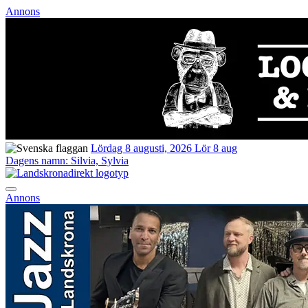
Annons
Lördag 8 augusti, 2026
Lör 8 aug
Dagens namn:
Silvia, Sylvia
Annons