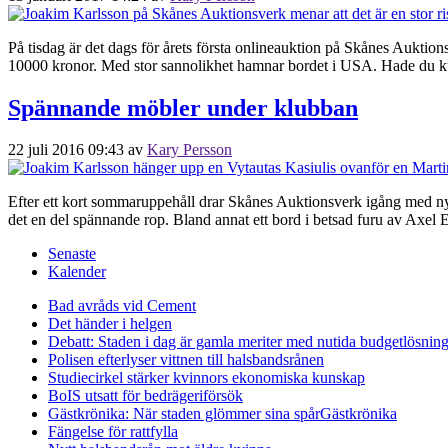
På tisdag är det dags för årets första onlineauktion på Skånes Auktion
10000 kronor. Med stor sannolikhet hamnar bordet i USA. Hade du kunn
Spännande möbler under klubban
22 juli 2016 09:43
av
Kary Persson
Efter ett kort sommaruppehåll drar Skånes Auktionsverk igång med nya o
det en del spännande rop. Bland annat ett bord i betsad furu av Axel 
Senaste
Kalender
Bad avråds vid Cement
Det händer i helgen
Debatt: Staden i dag är gamla meriter med nutida budgetlösning
Polisen efterlyser vittnen till halsbandsrånen
Studiecirkel stärker kvinnors ekonomiska kunskap
BoIS utsatt för bedrägeriförsök
Gästkrönika: När staden glömmer sina spår
Gästkrönika
Fängelse för rattfylla