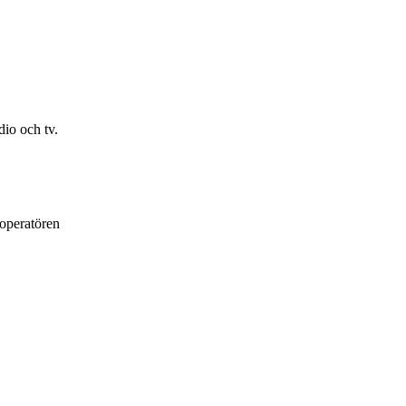
io och tv.
loperatören