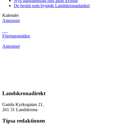
Nytt halsbandsrån mot äldre kvinna
De beslut som byggde Landskrona
planket
Kalender
Annonser
Företagsguiden
Annonser
Landskronadirekt
Gamla Kyrkogatan 21,
261 31 Landskrona
Tipsa redaktionen