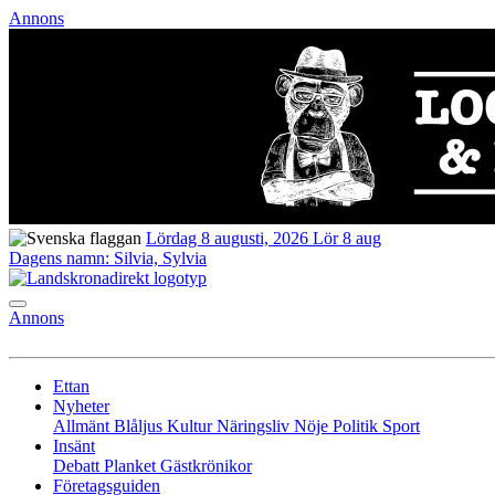
Annons
Lördag 8 augusti, 2026
Lör 8 aug
Dagens namn:
Silvia, Sylvia
Annons
Ettan
Nyheter
Allmänt
Blåljus
Kultur
Näringsliv
Nöje
Politik
Sport
Insänt
Debatt
Planket
Gästkrönikor
Företagsguiden