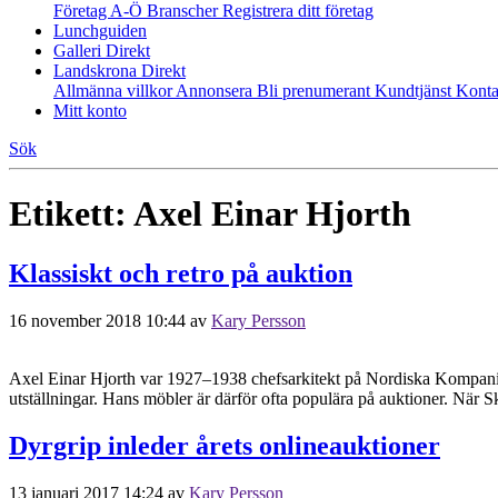
Företag A-Ö
Branscher
Registrera ditt företag
Lunchguiden
Galleri Direkt
Landskrona Direkt
Allmänna villkor
Annonsera
Bli prenumerant
Kundtjänst
Konta
Mitt konto
Sök
Etikett:
Axel Einar Hjorth
Klassiskt och retro på auktion
16 november 2018 10:44
av
Kary Persson
Axel Einar Hjorth var 1927–1938 chefsarkitekt på Nordiska Kompaniet
utställningar. Hans möbler är därför ofta populära på auktioner. När 
Dyrgrip inleder årets onlineauktioner
13 januari 2017 14:24
av
Kary Persson