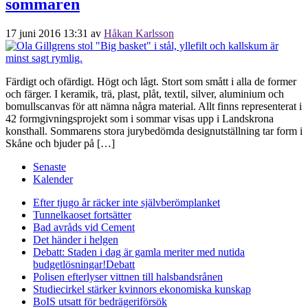
sommaren
17 juni 2016 13:31
av
Håkan Karlsson
Färdigt och ofärdigt. Högt och lågt. Stort som smått i alla de former
och färger. I keramik, trä, plast, plåt, textil, silver, aluminium och
bomullscanvas för att nämna några material. Allt finns representerat i
42 formgivningsprojekt som i sommar visas upp i Landskrona
konsthall. Sommarens stora jurybedömda designutställning tar form i
Skåne och bjuder på […]
Senaste
Kalender
Efter tjugo år räcker inte självberöm
planket
Tunnelkaoset fortsätter
Bad avråds vid Cement
Det händer i helgen
Debatt: Staden i dag är gamla meriter med nutida
budgetlösningar!
Debatt
Polisen efterlyser vittnen till halsbandsrånen
Studiecirkel stärker kvinnors ekonomiska kunskap
BoIS utsatt för bedrägeriförsök