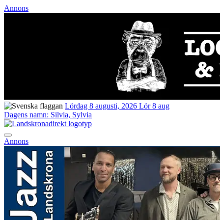
Annons
Lördag 8 augusti, 2026
Lör 8 aug
Dagens namn:
Silvia, Sylvia
Annons