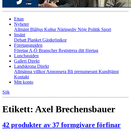
Ettan
Nyheter
Allmänt
Blåljus
Kultur
Näringsliv
Nöje
Politik
Sport
Insänt
Debatt
Planket
Gästkrönikor
Företagsguiden
Företag A-Ö
Branscher
Registrera ditt företag
Lunchguiden
Galleri Direkt
Landskrona Direkt
Allmänna villkor
Annonsera
Bli prenumerant
Kundtjänst
Kontakt
Mitt konto
Sök
Etikett:
Axel Brechensbauer
42 produkter av 37 formgivare förfinar