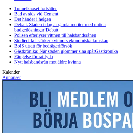
Tunnelkaoset fortsätter
Bad avråds vid Cement
Det händer i helgen
Debatt: Staden i dag är gamla meriter med nutida
budgetlösningar!
Debatt
Polisen efterlyser vittnen till halsbandsrånen
Studiecirkel stärker kvinnors ekonomiska kunskap
BoIS utsatt för bedrägeriförsök
Gästkrönika: När staden glömmer sina spår
Gästkrönika
Fängelse för rattfylla
Nytt halsbandsrån mot äldre kvinna
Kalender
Annonser