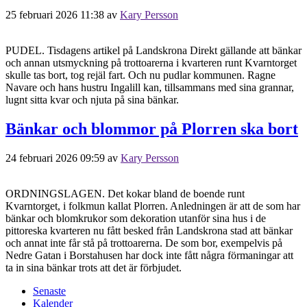
25 februari 2026 11:38
av
Kary Persson
PUDEL. Tisdagens artikel på Landskrona Direkt gällande att bänkar
och annan utsmyckning på trottoarerna i kvarteren runt Kvarntorget
skulle tas bort, tog rejäl fart. Och nu pudlar kommunen. Ragne
Navare och hans hustru Ingalill kan, tillsammans med sina grannar,
lugnt sitta kvar och njuta på sina bänkar.
Bänkar och blommor på Plorren ska bort
24 februari 2026 09:59
av
Kary Persson
ORDNINGSLAGEN. Det kokar bland de boende runt
Kvarntorget, i folkmun kallat Plorren. Anledningen är att de som har
bänkar och blomkrukor som dekoration utanför sina hus i de
pittoreska kvarteren nu fått besked från Landskrona stad att bänkar
och annat inte får stå på trottoarerna. De som bor, exempelvis på
Nedre Gatan i Borstahusen har dock inte fått några förmaningar att
ta in sina bänkar trots att det är förbjudet.
Senaste
Kalender