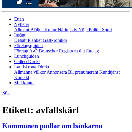
Ettan
Nyheter
Allmänt
Blåljus
Kultur
Näringsliv
Nöje
Politik
Sport
Insänt
Debatt
Planket
Gästkrönikor
Företagsguiden
Företag A-Ö
Branscher
Registrera ditt företag
Lunchguiden
Galleri Direkt
Landskrona Direkt
Allmänna villkor
Annonsera
Bli prenumerant
Kundtjänst
Kontakt
Mitt konto
Sök
Etikett:
avfallskärl
Kommunen pudlar om bänkarna