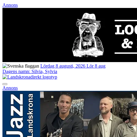
Annons
Lördag 8 augusti, 2026
Lör 8 aug
Dagens namn:
Silvia, Sylvia
Annons