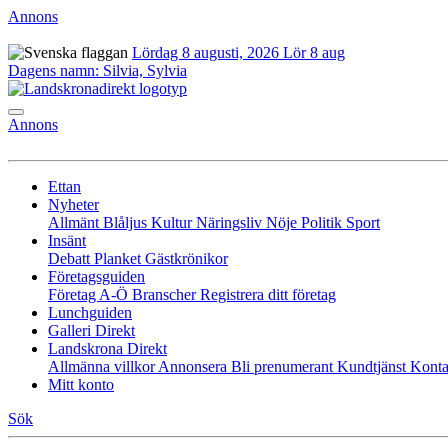
Annons
Lördag 8 augusti, 2026
Lör 8 aug
Dagens namn:
Silvia, Sylvia
Annons
Ettan
Nyheter
Allmänt
Blåljus
Kultur
Näringsliv
Nöje
Politik
Sport
Insänt
Debatt
Planket
Gästkrönikor
Företagsguiden
Företag A-Ö
Branscher
Registrera ditt företag
Lunchguiden
Galleri Direkt
Landskrona Direkt
Allmänna villkor
Annonsera
Bli prenumerant
Kundtjänst
Konta
Mitt konto
Sök