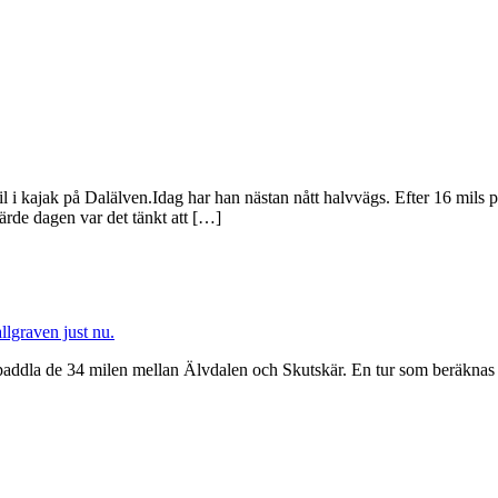
 i kajak på Dalälven.Idag har han nästan nått halvvägs. Efter 16 mils 
ärde dagen var det tänkt att […]
t paddla de 34 milen mellan Älvdalen och Skutskär. En tur som beräknas