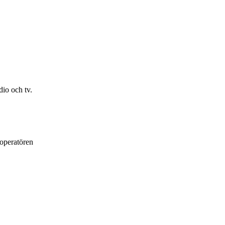
io och tv.
loperatören