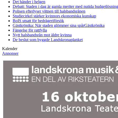
Det händer i helgen
Debatt: Staden i dag är gamla meriter med nutida budgetlösning
Polisen efterlyser vittnen till halsbandsrånen
Studiecirkel stärker kvinnors ekonomiska kunskap
BoIS utsatt för bedrägeriförsök
Gästkrönika: När staden glömmer sina spår
Gästkrönika
Fängelse för rattfylla
Nytt halsbandsrån mot äldre kvinna
De beslut som byggde Landskrona
planket
Kalender
Annonser