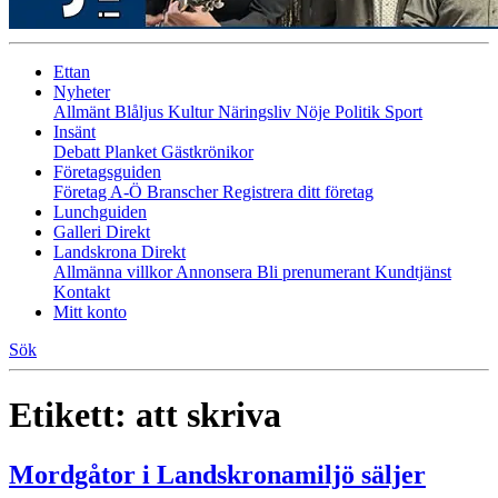
Ettan
Nyheter
Allmänt
Blåljus
Kultur
Näringsliv
Nöje
Politik
Sport
Insänt
Debatt
Planket
Gästkrönikor
Företagsguiden
Företag A-Ö
Branscher
Registrera ditt företag
Lunchguiden
Galleri Direkt
Landskrona Direkt
Allmänna villkor
Annonsera
Bli prenumerant
Kundtjänst
Kontakt
Mitt konto
Sök
Etikett:
att skriva
Mordgåtor i Landskronamiljö säljer