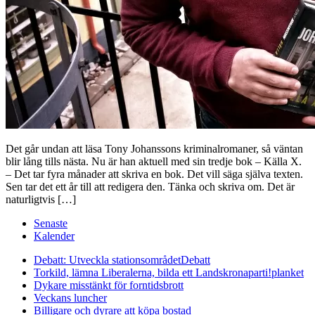
Det går undan att läsa Tony Johanssons kriminalromaner, så väntan
blir lång tills nästa. Nu är han aktuell med sin tredje bok – Källa X.
– Det tar fyra månader att skriva en bok. Det vill säga själva texten.
Sen tar det ett år till att redigera den. Tänka och skriva om. Det är
naturligtvis […]
Senaste
Kalender
Debatt: Utveckla stationsområdet
Debatt
Torkild, lämna Liberalerna, bilda ett Landskronaparti!
planket
Dykare misstänkt för forntidsbrott
Veckans luncher
Billigare och dyrare att köpa bostad