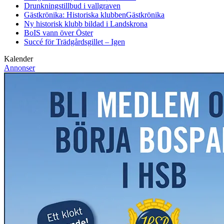
Drunkningstillbud i vallgraven
Gästkrönika: Historiska klubben
Gästkrönika
Ny historisk klubb bildad i Landskrona
BoIS vann över Öster
Succé för Trädgårdsgillet – Igen
Kalender
Annonser