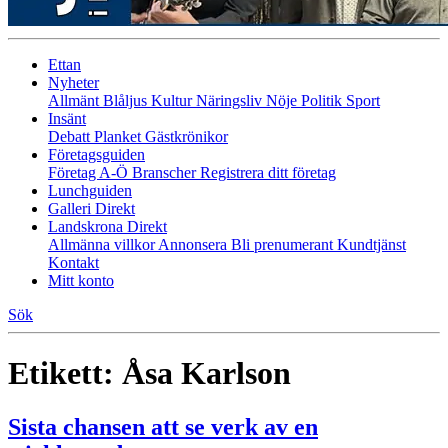
Ettan
Nyheter
Allmänt
Blåljus
Kultur
Näringsliv
Nöje
Politik
Sport
Insänt
Debatt
Planket
Gästkrönikor
Företagsguiden
Företag A-Ö
Branscher
Registrera ditt företag
Lunchguiden
Galleri Direkt
Landskrona Direkt
Allmänna villkor
Annonsera
Bli prenumerant
Kundtjänst
Kontakt
Mitt konto
Sök
Etikett:
Åsa Karlson
Sista chansen att se verk av en