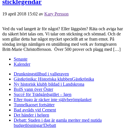
sticklegendar
19 april 2018 15:02
av
Kary Persson
Ved du vad langett är för något? Eller läggsöm? Räta och aviga har
du säkert hört talas om. Vi talar om stickning och sömnad. Och de
som gillar detta har något mycket speciellt att se fram emot. På
söndag invigs nämligen en utställning med verk av formgivaren
Britt-Marie Christoffersson. Över 500 prover och plagg med […]
Senaste
Kalender
Drunkningstillbud i vallgraven
Gästkrönika: Historiska klubben
Gästkrönika
Ny historisk klubb bildad i Landskrona
BoIS vann över Öster
Succé för Trädgårdsgillet – Igen
Efter tjugo år räcker inte självberöm
planket
Tunnelkaoset fortsätter
Bad avråds vid Cement
Det händer i helgen
Debatt: Staden i dag är gamla meriter med nutida
budgetlösningar!
Debatt