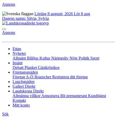
Annons
Lördag 8 augusti, 2026
Lör 8 aug
Dagens namn:
Silvia, Sylvia
Annons
Ettan
Nyheter
Allmänt
Blåljus
Kultur
Näringsliv
Nöje
Politik
Sport
Insänt
Debatt
Planket
Gästkrönikor
Företagsguiden
Företag A-Ö
Branscher
Registrera ditt företag
Lunchguiden
Galleri Direkt
Landskrona Direkt
Allmänna villkor
Annonsera
Bli prenumerant
Kundtjänst
Kontakt
Mitt konto
Sök