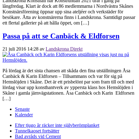
Landskrona Konsthall när Konstrundan 2021 drar i gång på
långfredag. Klart är dock att 86 medlemmarna i Nordvästra Skånes
Konstnärsförening öppnar upp sina ateljéer och verkstäder för
besökare. Åtta av konstnärerna finns i Landskrona. Samtidigt passar
ett flertal gallerier på att hålla öppet, om […]
Passa på att se Canbäck & Eldforsen
21 juli 2016 14:28
av
Landskrona Direkt
På lördag är det sista chansen att skåda den fina utställningen Åsa
Canbäck & Karin Eldforsen – Tillsammans och var för sig på
Hemslöjden i Skåne. Det är ett prisbelönt par som fram till och med
lördag visar upp konsthantverk av yppersta klass hos Hemslöjden i
Skåne i gamla järnvägstationen. Åsa Canbäck och Karin Eldforsen
[…]
Senaste
Kalender
Efter tjugo år räcker inte självberöm
planket
Tunnelkaoset fortsätter
Bad avråds vid Cement