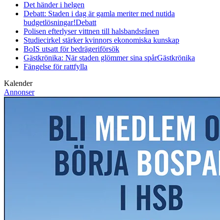
Det händer i helgen
Debatt: Staden i dag är gamla meriter med nutida
budgetlösningar!
Debatt
Polisen efterlyser vittnen till halsbandsrånen
Studiecirkel stärker kvinnors ekonomiska kunskap
BoIS utsatt för bedrägeriförsök
Gästkrönika: När staden glömmer sina spår
Gästkrönika
Fängelse för rattfylla
Kalender
Annonser