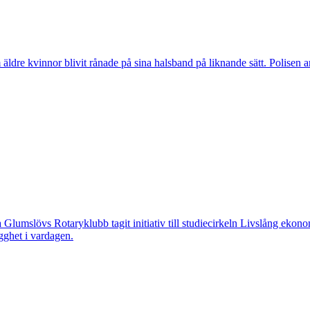
vinnor blivit rånade på sina halsband på liknande sätt. Polisen arbeta
övs Rotaryklubb tagit initiativ till studiecirkeln Livslång ekonomi, e
gghet i vardagen.