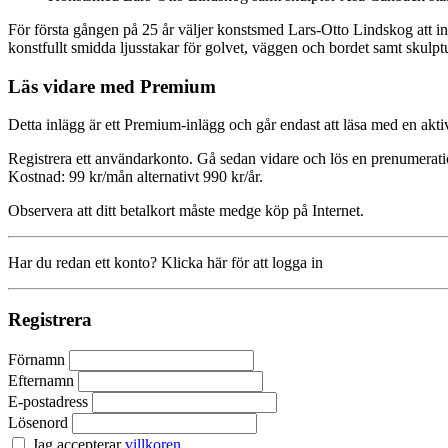
För första gången på 25 år väljer konstsmed Lars-Otto Lindskog att int
konstfullt smidda ljusstakar för golvet, väggen och bordet samt skulptur
Läs vidare med Premium
Detta inlägg är ett Premium-inlägg och går endast att läsa med en a
Registrera ett användarkonto. Gå sedan vidare och lös en prenumerati
Kostnad: 99 kr/mån alternativt 990 kr/år.
Observera att ditt betalkort måste medge köp på Internet.
Har du redan ett konto? Klicka här för att logga in
Registrera
Förnamn
Efternamn
E-postadress
Lösenord
Jag accepterar
villkoren