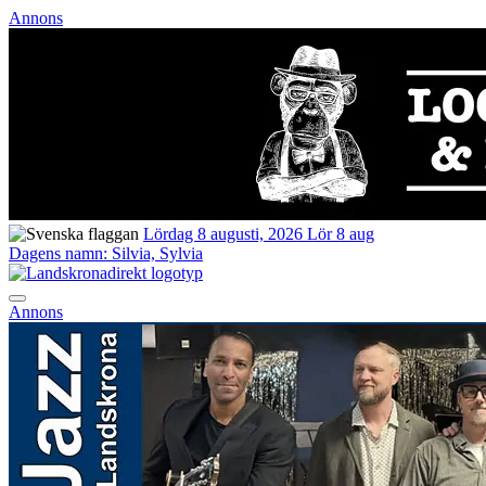
Annons
Lördag 8 augusti, 2026
Lör 8 aug
Dagens namn:
Silvia, Sylvia
Annons