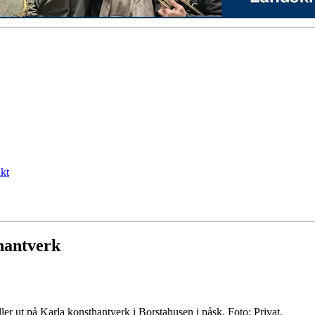
kt
hantverk
r ut på Karla konsthantverk i Borstahusen i påsk. Foto: Privat.