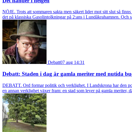
Det händer i helgen
NÖJE. Trots att sommaren sakta men säkert lider mot sitt slut så fin
det på klassiska Gasolintolkningar på 2:ans i Lundåkrahamnen. Och så ä
Debatt
07 aug 14:31
Debatt: Staden i dag är gamla meriter med nutida bu
DEBATT. Ord formar politik och verklighet. I Landskrona har den pol
en annan verklighet växer fram: en stad som lever på gamla meriter, dä