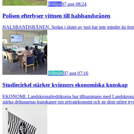
Blåljus
07 aug 08:24
Polisen efterlyser vittnen till halsbandsrånen
HALSBANDSRÅNEN. Sedan i slutet av juni har inte mindre än fem äldre k
Allmänt
07 aug 07:16
Studiecirkel stärker kvinnors ekonomiska kunskap
EKONOMI. Landskronafredrikorna har tillsammans med Landskrona Glumsl
stärka deltagarnas kunskaper om privatekonomi och ge dem större try