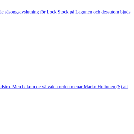
 är de säsongsavslutning för Lock Stock på Lagunen och dessutom bjuds
mtidstro. Men bakom de välvalda orden menar Marko Huttunen (S) att