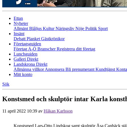
Ettan
Nyheter
Allmänt
Blåljus
Kultur
Näringsliv
Nöje
Politik
Sport
Insänt
Debatt
Planket
Gästkrönikor
Företagsguiden
Företag A-Ö
Branscher
Registrera ditt företag
Lunchguiden
Galleri Direkt
Landskrona Direkt
Allmänna villkor
Annonsera
Bli prenumerant
Kundtjänst
Konta
Mitt konto
Sök
Konstsmed och skulptör intar Karla konst
11 april 2022 10:39
av
Håkan Karlsson
Konstsmed Lars-Otto Lindskog samt skulptör Åsa Canbäck ställe