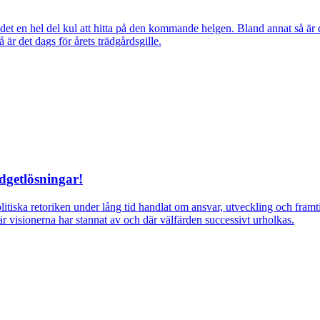
ns det en hel del kul att hitta på den kommande helgen. Bland annat så
r det dags för årets trädgårdsgille.
dgetlösningar!
itiska retoriken under lång tid handlat om ansvar, utveckling och fra
r visionerna har stannat av och där välfärden successivt urholkas.