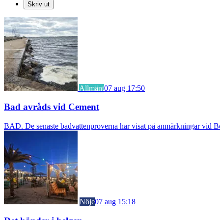
Skriv ut
Allmänt
07 aug 17:50
Bad avråds vid Cement
BAD. De senaste badvattenproverna har visat på anmärkningar vid Borst
Nöje
07 aug 15:18