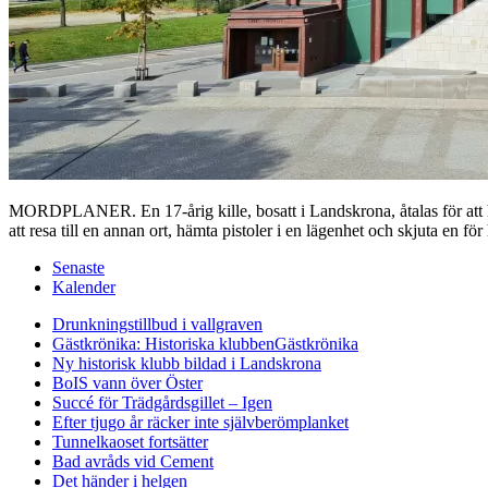
MORDPLANER. En 17-årig kille, bosatt i Landskrona, åtalas för att ha 
att resa till en annan ort, hämta pistoler i en lägenhet och skjuta en 
Senaste
Kalender
Drunkningstillbud i vallgraven
Gästkrönika: Historiska klubben
Gästkrönika
Ny historisk klubb bildad i Landskrona
BoIS vann över Öster
Succé för Trädgårdsgillet – Igen
Efter tjugo år räcker inte självberöm
planket
Tunnelkaoset fortsätter
Bad avråds vid Cement
Det händer i helgen