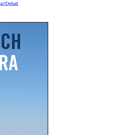
ar!
Debatt