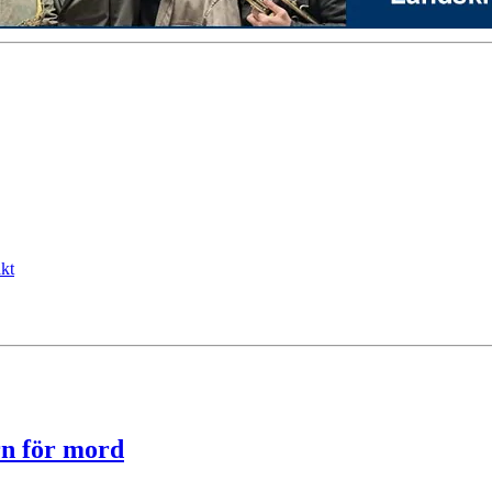
kt
arn för mord