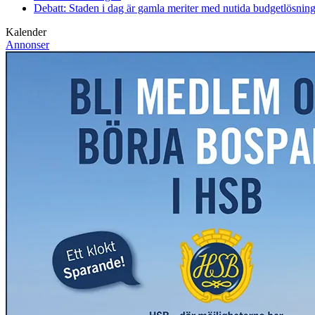
Debatt: Staden i dag är gamla meriter med nutida budgetlösning
Kalender
Annonser