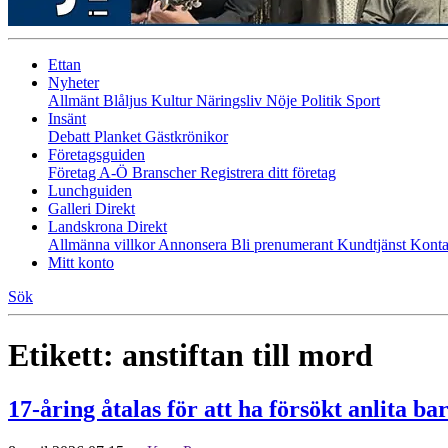
Ettan
Nyheter
Allmänt
Blåljus
Kultur
Näringsliv
Nöje
Politik
Sport
Insänt
Debatt
Planket
Gästkrönikor
Företagsguiden
Företag A-Ö
Branscher
Registrera ditt företag
Lunchguiden
Galleri Direkt
Landskrona Direkt
Allmänna villkor
Annonsera
Bli prenumerant
Kundtjänst
Konta
Mitt konto
Sök
Etikett:
anstiftan till mord
17‑åring åtalas för att ha försökt anlita b