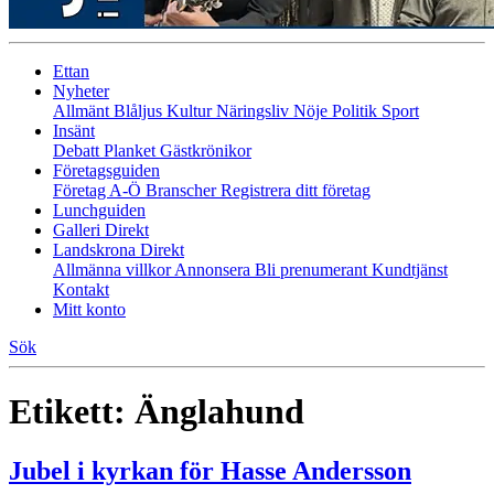
Ettan
Nyheter
Allmänt
Blåljus
Kultur
Näringsliv
Nöje
Politik
Sport
Insänt
Debatt
Planket
Gästkrönikor
Företagsguiden
Företag A-Ö
Branscher
Registrera ditt företag
Lunchguiden
Galleri Direkt
Landskrona Direkt
Allmänna villkor
Annonsera
Bli prenumerant
Kundtjänst
Kontakt
Mitt konto
Sök
Etikett:
Änglahund
Jubel i kyrkan för Hasse Andersson