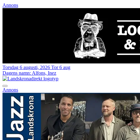
Annons
Torsdag 6 augusti, 2026
Tor 6 aug
Dagens namn:
Alfons, Inez
Annons