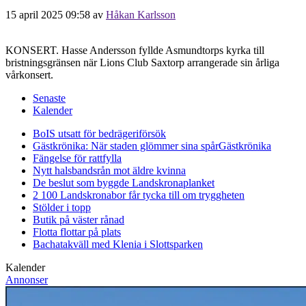
15 april 2025 09:58
av
Håkan Karlsson
KONSERT. Hasse Andersson fyllde Asmundtorps kyrka till
bristningsgränsen när Lions Club Saxtorp arrangerade sin årliga
vårkonsert.
Senaste
Kalender
BoIS utsatt för bedrägeriförsök
Gästkrönika: När staden glömmer sina spår
Gästkrönika
Fängelse för rattfylla
Nytt halsbandsrån mot äldre kvinna
De beslut som byggde Landskrona
planket
2 100 Landskronabor får tycka till om tryggheten
Stölder i topp
Butik på väster rånad
Flotta flottar på plats
Bachatakväll med Klenia i Slottsparken
Kalender
Annonser