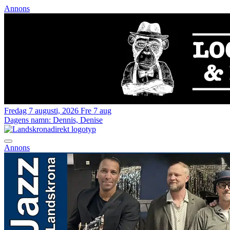
Annons
Fredag 7 augusti, 2026
Fre 7 aug
Dagens namn:
Dennis, Denise
Annons