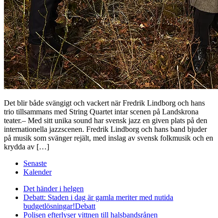
Det blir både svängigt och vackert när Fredrik Lindborg och hans
trio tillsammans med String Quartet intar scenen på Landskrona
teater.– Med sitt unika sound har svensk jazz en given plats på den
internationella jazzscenen. Fredrik Lindborg och hans band bjuder
på musik som svänger rejält, med inslag av svensk folkmusik och en
krydda av […]
Senaste
Kalender
Det händer i helgen
Debatt: Staden i dag är gamla meriter med nutida
budgetlösningar!
Debatt
Polisen efterlyser vittnen till halsbandsrånen