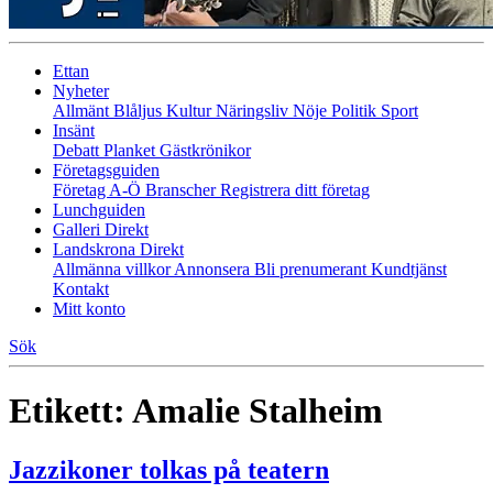
Ettan
Nyheter
Allmänt
Blåljus
Kultur
Näringsliv
Nöje
Politik
Sport
Insänt
Debatt
Planket
Gästkrönikor
Företagsguiden
Företag A-Ö
Branscher
Registrera ditt företag
Lunchguiden
Galleri Direkt
Landskrona Direkt
Allmänna villkor
Annonsera
Bli prenumerant
Kundtjänst
Kontakt
Mitt konto
Sök
Etikett:
Amalie Stalheim
Jazzikoner tolkas på teatern