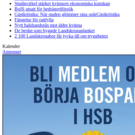
Studiecirkel stärker kvinnors ekonomiska kunskap
BoIS utsatt för bedrägeriförsök
Gästkrönika: När staden glömmer sina spår
Gästkrönika
Fängelse för rattfylla
Nytt halsbandsrån mot äldre kvinna
De beslut som byggde Landskrona
planket
2 100 Landskronabor får tycka till om tryggheten
Kalender
Annonser