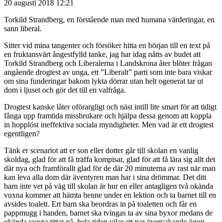
20 augusti 2018 12:21
Torkild Strandberg, en förstående man med humana värderingar, en
sann liberal.
Sitter vid mina tangenter och försöker hitta en början till en text på
en fruktansvärt ångestfylld tanke, jag har idag nåtts av budet att
Torkild Strandberg och Liberalerna i Landskrona åter blöter frågan
angående drogtest av unga, ett ”Liberalt” parti som inte bara viskar
om sina funderingar bakom lykta dörrar utan helt ogenerat tar ut
dom i ljuset och gör det till en valfråga.
Drogtest kanske låter oförargligt och näst intill lite smart för att tidigt
fånga upp framtida missbrukare och hjälpa dessa genom att koppla
in hopplöst ineffektiva sociala myndigheter. Men vad är ett drogtest
egentligen?
Tänk er scenariot att er son eller dotter går till skolan en vanlig
skoldag, glad för att få träffa kompisar, glad för att få lära sig allt det
där nya och framförallt glad för de där 20 minuterna av rast när man
kan leva alla dom där äventyren man har i sina drömmar. Det ditt
barn inte vet på väg till skolan är hur en eller antagligen två okända
vuxna kommer att hämta henne under en lektion och ta barnet till en
avsides toalett. Ert barn ska beordras in på toaletten och får en
pappmugg i handen, barnet ska tvingas ta av sina byxor medans de
okända vuxna tittar på, hela tiden vilar ett par övervakande ögon