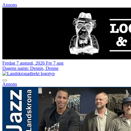
Annons
Fredag 7 augusti, 2026
Fre 7 aug
Dagens namn:
Dennis, Denise
Annons