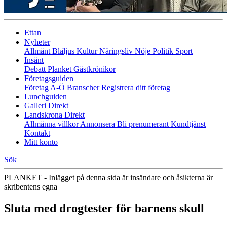
Ettan
Nyheter
Allmänt
Blåljus
Kultur
Näringsliv
Nöje
Politik
Sport
Insänt
Debatt
Planket
Gästkrönikor
Företagsguiden
Företag A-Ö
Branscher
Registrera ditt företag
Lunchguiden
Galleri Direkt
Landskrona Direkt
Allmänna villkor
Annonsera
Bli prenumerant
Kundtjänst
Kontakt
Mitt konto
Sök
PLANKET - Inlägget på denna sida är insändare och åsikterna är
skribentens egna
Sluta med drogtester för barnens skull