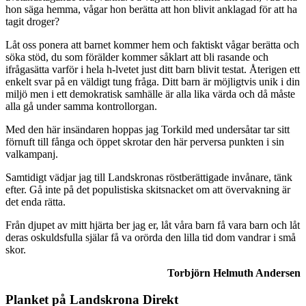
hon säga hemma, vågar hon berätta att hon blivit anklagad för att ha
tagit droger?
Låt oss ponera att barnet kommer hem och faktiskt vågar berätta och
söka stöd, du som förälder kommer såklart att bli rasande och
ifrågasätta varför i hela h-lvetet just ditt barn blivit testat. Återigen ett
enkelt svar på en väldigt tung fråga. Ditt barn är möjligtvis unik i din
miljö men i ett demokratisk samhälle är alla lika värda och då måste
alla gå under samma kontrollorgan.
Med den här insändaren hoppas jag Torkild med undersåtar tar sitt
förnuft till fånga och öppet skrotar den här perversa punkten i sin
valkampanj.
Samtidigt vädjar jag till Landskronas röstberättigade invånare, tänk
efter. Gå inte på det populistiska skitsnacket om att övervakning är
det enda rätta.
Från djupet av mitt hjärta ber jag er, låt våra barn få vara barn och låt
deras oskuldsfulla själar få va orörda den lilla tid dom vandrar i små
skor.
Torbjörn Helmuth Andersen
Planket på Landskrona Direkt