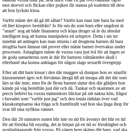
mot skrevet och flickan eller pojken får stanna på toaletten till dess
att hon lyckats kissa.
Varför måste det då gå till såhär? Varför kan man inte bara ha med
ett litet kissprov hemifrån? Jo för om du som barn eller ungdom är
”smart” nog att både finansiera och köpa droger så är du absolut
intelligent nog att kunna manipulera ett urinprov. Detta i sin tur
innebär att antingen kan man strunta i att drogtesta barnen då bara
drogfria barn lämnar rätt prover eller måste barnet övervakas under
processen. Antagligen måste de vuxna vara just två för att ingen av
de goda samariterna som är där för barnens välmåendes skull i
efterhand ska kunna anklagas för någon slags sexuellt övergrepp
Efter att ditt barn kissat i den där muggen så dumpas hon av utanför
klassrummet igen och förväntas återgå till att insupa allt det där som
lärs ut där inne, men för de flesta barnen slutar den där glädjen hon
kände på väg hemifrån just där och då. Tankar och skammen av att
precis behövt ha vuxna människors blickar på sitt nakna kön, frågor
i huvudet som ”varför just jag” och den totala rädslan över vad
klasskompisarna ska fråga och framförallt vad hon ska ljuga ihop för
svar till sina nyfikna vänner.
Den där 20 minuters rasten blir inte en tid för äventyr det blir en tid
för att försöka bli osynlig, det är början på en tid av försiktighet och
avståndstagande från vuxna. På vägen hem skäms ditt barn, vad ska