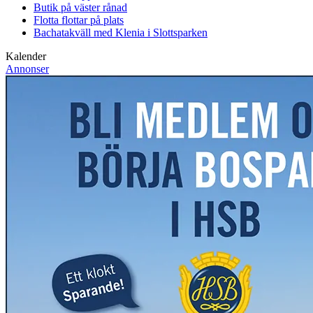
Butik på väster rånad
Flotta flottar på plats
Bachatakväll med Klenia i Slottsparken
Kalender
Annonser