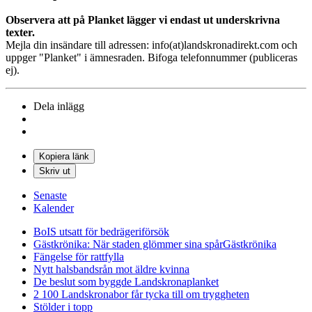
Observera att på Planket lägger vi endast ut underskrivna
texter.
Mejla din insändare till adressen: info(at)landskronadirekt.com och
uppger "Planket" i ämnesraden. Bifoga telefonnummer (publiceras
ej).
Dela inlägg
Kopiera länk
Skriv ut
Senaste
Kalender
BoIS utsatt för bedrägeriförsök
Gästkrönika: När staden glömmer sina spår
Gästkrönika
Fängelse för rattfylla
Nytt halsbandsrån mot äldre kvinna
De beslut som byggde Landskrona
planket
2 100 Landskronabor får tycka till om tryggheten
Stölder i topp