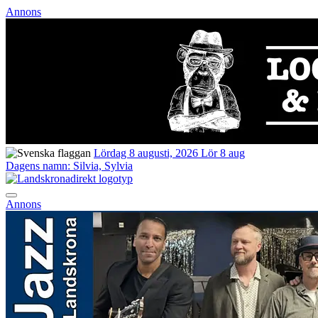
Annons
Lördag 8 augusti, 2026
Lör 8 aug
Dagens namn:
Silvia, Sylvia
Annons