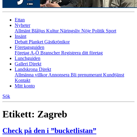
Ettan
Nyheter
Allmänt
Blåljus
Kultur
Näringsliv
Nöje
Politik
Sport
Insänt
Debatt
Planket
Gästkrönikor
Företagsguiden
Företag A-Ö
Branscher
Registrera ditt företag
Lunchguiden
Galleri Direkt
Landskrona Direkt
Allmänna villkor
Annonsera
Bli prenumerant
Kundtjänst
Kontakt
Mitt konto
Sök
Etikett:
Zagreb
Check på den i ”bucketlistan”