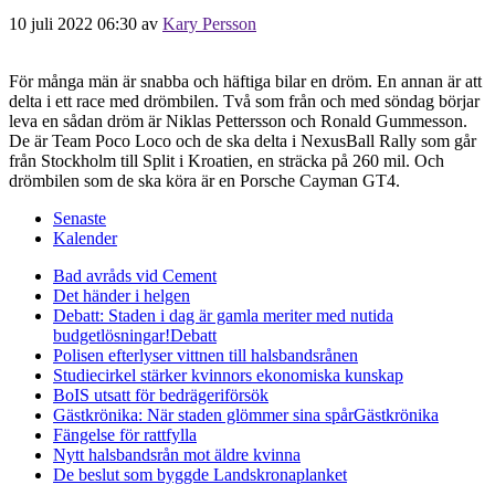
10 juli 2022 06:30
av
Kary Persson
För många män är snabba och häftiga bilar en dröm. En annan är att
delta i ett race med drömbilen. Två som från och med söndag börjar
leva en sådan dröm är Niklas Pettersson och Ronald Gummesson.
De är Team Poco Loco och de ska delta i NexusBall Rally som går
från Stockholm till Split i Kroatien, en sträcka på 260 mil. Och
drömbilen som de ska köra är en Porsche Cayman GT4.
Senaste
Kalender
Bad avråds vid Cement
Det händer i helgen
Debatt: Staden i dag är gamla meriter med nutida
budgetlösningar!
Debatt
Polisen efterlyser vittnen till halsbandsrånen
Studiecirkel stärker kvinnors ekonomiska kunskap
BoIS utsatt för bedrägeriförsök
Gästkrönika: När staden glömmer sina spår
Gästkrönika
Fängelse för rattfylla
Nytt halsbandsrån mot äldre kvinna
De beslut som byggde Landskrona
planket