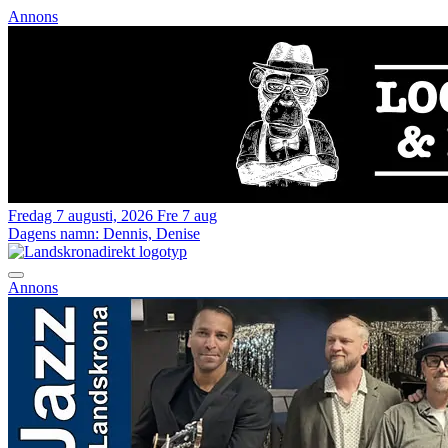
Annons
Fredag 7 augusti, 2026
Fre 7 aug
Dagens namn:
Dennis, Denise
Annons