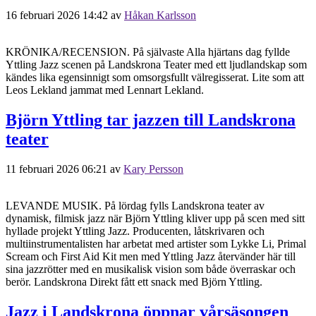
16 februari 2026 14:42
av
Håkan Karlsson
KRÖNIKA/RECENSION. På självaste Alla hjärtans dag fyllde
Yttling Jazz scenen på Landskrona Teater med ett ljudlandskap som
kändes lika egensinnigt som omsorgsfullt välregisserat. Lite som att
Leos Lekland jammat med Lennart Lekland.
Björn Yttling tar jazzen till Landskrona
teater
11 februari 2026 06:21
av
Kary Persson
LEVANDE MUSIK. På lördag fylls Landskrona teater av
dynamisk, filmisk jazz när Björn Yttling kliver upp på scen med sitt
hyllade projekt Yttling Jazz. Producenten, låtskrivaren och
multiinstrumentalisten har arbetat med artister som Lykke Li, Primal
Scream och First Aid Kit men med Yttling Jazz återvänder här till
sina jazzrötter med en musikalisk vision som både överraskar och
berör. Landskrona Direkt fått ett snack med Björn Yttling.
Jazz i Landskrona öppnar vårsäsongen