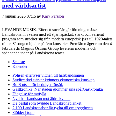
med världsartist
7 januari 2026 07:15
av
Kary Persson
LEVANDE MUSIK. Efter ett succéår går föreningen Jazz i
Landskrona in i våren med ett stjärnspäckat, starkt och varierat
program som sträcker sig från modern europeisk jazz till 1920-talets
rötter. Säsongen bjuder på fem konserter. Premiären äger rum den 4
februari då Magnus Öström Group levererar moderna och
spännande toner på Landskrona teater.
Senaste
Kalender
Polisen efterlyser vittnen till halsbandsrånen
Studiecirkel stärker kvinnors ekonomiska kunskap
BoIS utsatt för bedrägeriförsök
Gästkrönika: När staden glömmer sina spår
Gästkrönika
Fängelse för rattfylla
Nytt halsbandsrån mot äldre kvinna
De beslut som byggde Landskrona
planket
2 100 Landskronabor får tycka till om tryggheten
Stölder i topp