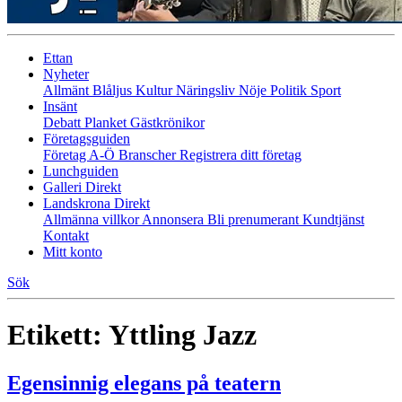
Ettan
Nyheter
Allmänt
Blåljus
Kultur
Näringsliv
Nöje
Politik
Sport
Insänt
Debatt
Planket
Gästkrönikor
Företagsguiden
Företag A-Ö
Branscher
Registrera ditt företag
Lunchguiden
Galleri Direkt
Landskrona Direkt
Allmänna villkor
Annonsera
Bli prenumerant
Kundtjänst
Kontakt
Mitt konto
Sök
Etikett:
Yttling Jazz
Egensinnig elegans på teatern