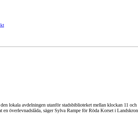
kt
 lokala avdelningen utanför stadsbiblioteket mellan klockan 11 och 14
at en överlevnadslåda, säger Sylva Rampe för Röda Korset i Landskron