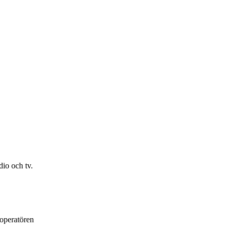
io och tv.
loperatören