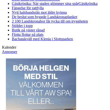
Gästkrönika: När staden glömmer sina spår
Gästkrönika
Fängelse för rattfylla
Nytt halsbandsrån mot äldre kvinna
De beslut som byggde Landskrona
planket
2 100 Landskronabor får tycka till om tryggheten
Stölder i topp
Butik på väster rånad
Flotta flottar på plats
Bachatakväll med Klenia i Slottsparken
Kalender
Annonser