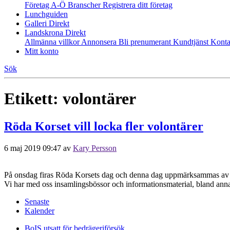
Företag A-Ö
Branscher
Registrera ditt företag
Lunchguiden
Galleri Direkt
Landskrona Direkt
Allmänna villkor
Annonsera
Bli prenumerant
Kundtjänst
Konta
Mitt konto
Sök
Etikett:
volontärer
Röda Korset vill locka fler volontärer
6 maj 2019 09:47
av
Kary Persson
På onsdag firas Röda Korsets dag och denna dag uppmärksammas av den
Vi har med oss insamlingsbössor och informationsmaterial, bland ann
Senaste
Kalender
BoIS utsatt för bedrägeriförsök