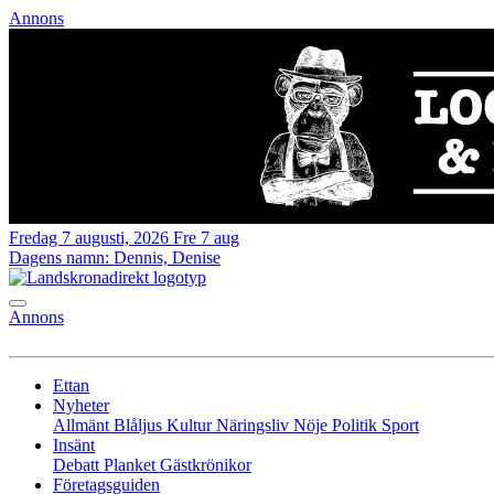
Annons
Fredag 7 augusti, 2026
Fre 7 aug
Dagens namn:
Dennis, Denise
Annons
Ettan
Nyheter
Allmänt
Blåljus
Kultur
Näringsliv
Nöje
Politik
Sport
Insänt
Debatt
Planket
Gästkrönikor
Företagsguiden