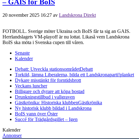
– GAIS för BoIS
20 november 2025 16:27
av
Landskrona Direkt
FOTBOLL. Sverige möter Ukraina och BoIS får ta sig an GAIS.
Herrlandslagets VM-playoff är nu lottat. Likaså vem Landskrona
BoIS ska möta i Svenska cupen till våren.
Senaste
Kalender
Debatt: Utveckla stationsområdet
Debatt
Torkild, lämna Liberalerna, bilda ett Landskronaparti!
planket
Dykare misstänkt för forntidsbrott
Veckans luncher
Billigare och dyrare att köpa bostad
Drunkningstillbud i vallgraven
Gästkrönika: Historiska klubben
Gästkrönika
Ny historisk klubb bildad i Landskrona
BoIS vann över Öster
Succé för Trädgårdsgillet – Igen
Kalender
Annonser