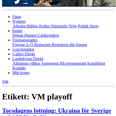
Ettan
Nyheter
Allmänt
Blåljus
Kultur
Näringsliv
Nöje
Politik
Sport
Insänt
Debatt
Planket
Gästkrönikor
Företagsguiden
Företag A-Ö
Branscher
Registrera ditt företag
Lunchguiden
Galleri Direkt
Landskrona Direkt
Allmänna villkor
Annonsera
Bli prenumerant
Kundtjänst
Kontakt
Mitt konto
Sök
Etikett:
VM playoff
Torsdagens lottning: Ukraina för Sverige