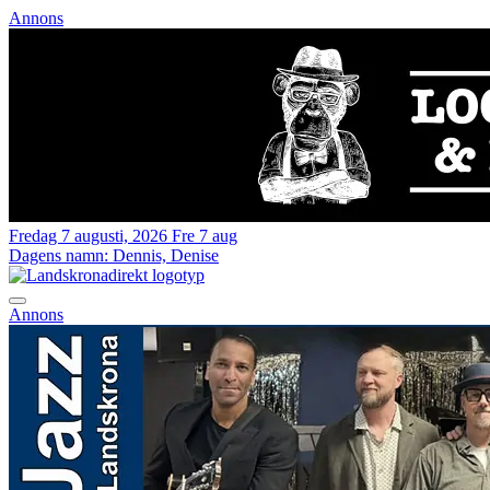
Annons
Fredag 7 augusti, 2026
Fre 7 aug
Dagens namn:
Dennis, Denise
Annons