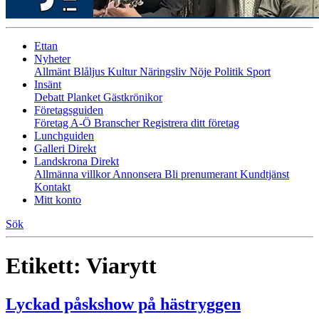
Ettan
Nyheter
Allmänt
Blåljus
Kultur
Näringsliv
Nöje
Politik
Sport
Insänt
Debatt
Planket
Gästkrönikor
Företagsguiden
Företag A-Ö
Branscher
Registrera ditt företag
Lunchguiden
Galleri Direkt
Landskrona Direkt
Allmänna villkor
Annonsera
Bli prenumerant
Kundtjänst
Kontakt
Mitt konto
Sök
Etikett:
Viarytt
Lyckad påskshow på hästryggen