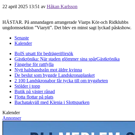
22 april 2025 13:51
av
Håkan Karlsson
HÄSTAR. På annandagen arrangerade Viarps Kör-och Ridklubbs
ungdomssektion ”Viarytt”. Det blev en minst sagt lyckad påskshow.
Senaste
Kalender
BoIS utsatt för bedrägeriförsök
Gästkrönika: När staden glömmer sina spår
Gästkrönika
Fängelse för rattfylla
Nytt halsbandsrån mot äldre kvinna
De beslut som byggde Landskrona
planket
2 100 Landskronabor får tycka till om tryggheten
Stölder i topp
Butik på väster rånad
Flotta flottar på plats
Bachatakväll med Klenia i Slottsparken
Kalender
Annonser