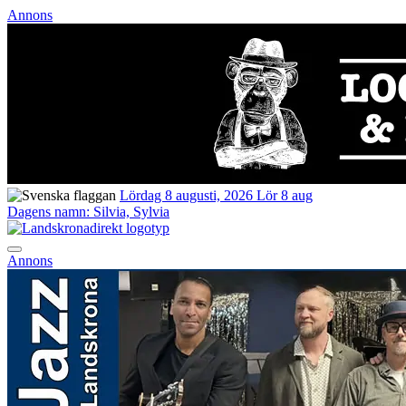
Annons
Lördag 8 augusti, 2026
Lör 8 aug
Dagens namn:
Silvia, Sylvia
Annons