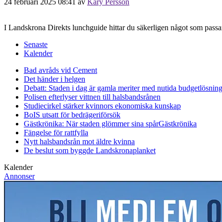
24 februari 2025 08:41
av
Kary Persson
I Landskrona Direkts lunchguide hittar du säkerligen något som passar.
Senaste
Kalender
Bad avråds vid Cement
Det händer i helgen
Debatt: Staden i dag är gamla meriter med nutida budgetlösning
Polisen efterlyser vittnen till halsbandsrånen
Studiecirkel stärker kvinnors ekonomiska kunskap
BoIS utsatt för bedrägeriförsök
Gästkrönika: När staden glömmer sina spår
Gästkrönika
Fängelse för rattfylla
Nytt halsbandsrån mot äldre kvinna
De beslut som byggde Landskrona
planket
Kalender
Annonser