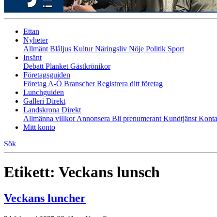
Ettan
Nyheter
Allmänt
Blåljus
Kultur
Näringsliv
Nöje
Politik
Sport
Insänt
Debatt
Planket
Gästkrönikor
Företagsguiden
Företag A-Ö
Branscher
Registrera ditt företag
Lunchguiden
Galleri Direkt
Landskrona Direkt
Allmänna villkor
Annonsera
Bli prenumerant
Kundtjänst
Konta
Mitt konto
Sök
Etikett:
Veckans lunsch
Veckans luncher