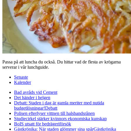
Passa på att luncha du också. Du hittar vad de flesta av krögarna
serverar i vår lunchguide.
Senaste
Kalender
Bad avråds vid Cement
Det händer i helgen
Debatt: Staden i dag är gamla meriter med nutida
budgetlösningar!
Debatt
Polisen efterlyser vittnen till halsbandsrånen
Studiecirkel stärker kvinnors ekonomiska kunskap
BoIS utsatt för bedrägeriförsök
Gästkrönika: När staden glömmer sina spår
Gästkrönika