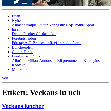
Ettan
Nyheter
Allmänt
Blåljus
Kultur
Näringsliv
Nöje
Politik
Sport
Insänt
Debatt
Planket
Gästkrönikor
Företagsguiden
Företag A-Ö
Branscher
Registrera ditt företag
Lunchguiden
Galleri Direkt
Landskrona Direkt
Allmänna villkor
Annonsera
Bli prenumerant
Kundtjänst
Kontakt
Mitt konto
Sök
Etikett:
Veckans lu nch
Veckans luncher