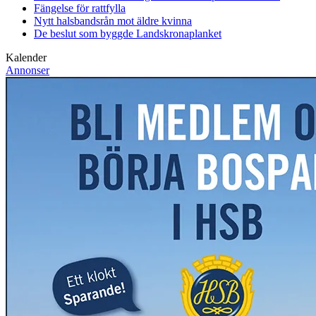
Fängelse för rattfylla
Nytt halsbandsrån mot äldre kvinna
De beslut som byggde Landskrona
planket
Kalender
Annonser