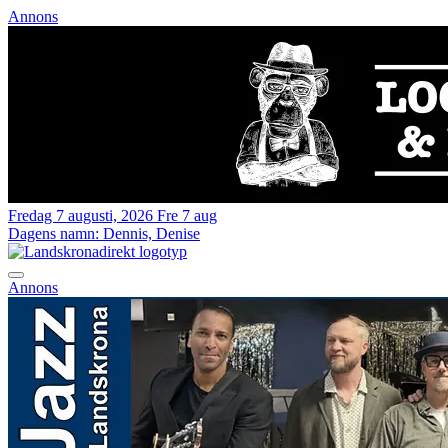
Annons
Fredag 7 augusti, 2026
Fre 7 aug
Dagens namn:
Dennis, Denise
Annons