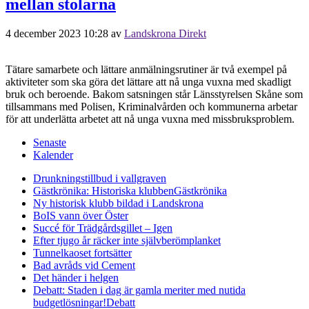
mellan stolarna
4 december 2023 10:28
av
Landskrona Direkt
Tätare samarbete och lättare anmälningsrutiner är två exempel på
aktiviteter som ska göra det lättare att nå unga vuxna med skadligt
bruk och beroende. Bakom satsningen står Länsstyrelsen Skåne som
tillsammans med Polisen, Kriminalvården och kommunerna arbetar
för att underlätta arbetet att nå unga vuxna med missbruksproblem.
Senaste
Kalender
Drunkningstillbud i vallgraven
Gästkrönika: Historiska klubben
Gästkrönika
Ny historisk klubb bildad i Landskrona
BoIS vann över Öster
Succé för Trädgårdsgillet – Igen
Efter tjugo år räcker inte självberöm
planket
Tunnelkaoset fortsätter
Bad avråds vid Cement
Det händer i helgen
Debatt: Staden i dag är gamla meriter med nutida
budgetlösningar!
Debatt