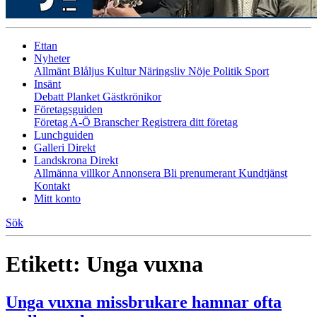
Ettan
Nyheter
Allmänt
Blåljus
Kultur
Näringsliv
Nöje
Politik
Sport
Insänt
Debatt
Planket
Gästkrönikor
Företagsguiden
Företag A-Ö
Branscher
Registrera ditt företag
Lunchguiden
Galleri Direkt
Landskrona Direkt
Allmänna villkor
Annonsera
Bli prenumerant
Kundtjänst
Kontakt
Mitt konto
Sök
Etikett:
Unga vuxna
Unga vuxna missbrukare hamnar ofta