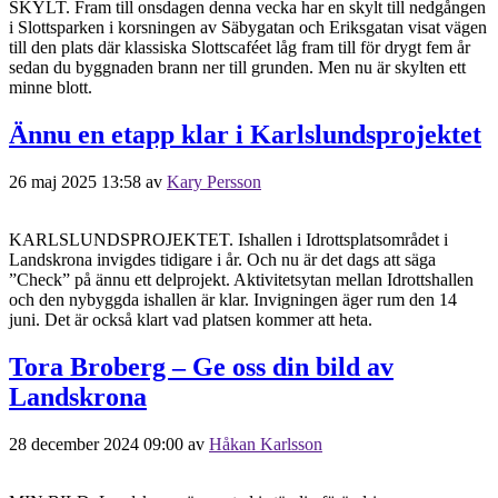
SKYLT. Fram till onsdagen denna vecka har en skylt till nedgången
i Slottsparken i korsningen av Säbygatan och Eriksgatan visat vägen
till den plats där klassiska Slottscaféet låg fram till för drygt fem år
sedan du byggnaden brann ner till grunden. Men nu är skylten ett
minne blott.
Ännu en etapp klar i Karlslundsprojektet
26 maj 2025 13:58
av
Kary Persson
KARLSLUNDSPROJEKTET. Ishallen i Idrottsplatsområdet i
Landskrona invigdes tidigare i år. Och nu är det dags att säga
”Check” på ännu ett delprojekt. Aktivitetsytan mellan Idrottshallen
och den nybyggda ishallen är klar. Invigningen äger rum den 14
juni. Det är också klart vad platsen kommer att heta.
Tora Broberg – Ge oss din bild av
Landskrona
28 december 2024 09:00
av
Håkan Karlsson