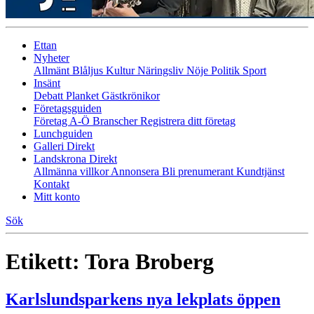
Ettan
Nyheter
Allmänt
Blåljus
Kultur
Näringsliv
Nöje
Politik
Sport
Insänt
Debatt
Planket
Gästkrönikor
Företagsguiden
Företag A-Ö
Branscher
Registrera ditt företag
Lunchguiden
Galleri Direkt
Landskrona Direkt
Allmänna villkor
Annonsera
Bli prenumerant
Kundtjänst
Kontakt
Mitt konto
Sök
Etikett:
Tora Broberg
Karlslundsparkens nya lekplats öppen