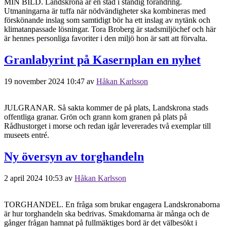
MIN BILD. Landskrona är en stad i ständig förändring.
Utmaningarna är tuffa när nödvändigheter ska kombineras med
förskönande inslag som samtidigt bör ha ett inslag av nytänk och
klimatanpassade lösningar. Tora Broberg är stadsmiljöchef och här
är hennes personliga favoriter i den miljö hon är satt att förvalta.
Granlabyrint på Kasernplan en nyhet
19 november 2024 10:47
av
Håkan Karlsson
JULGRANAR. Så sakta kommer de på plats, Landskrona stads
offentliga granar. Grön och grann kom granen på plats på
Rådhustorget i morse och redan igår levererades två exemplar till
museets entré.
Ny översyn av torghandeln
2 april 2024 10:53
av
Håkan Karlsson
TORGHANDEL. En fråga som brukar engagera Landskronaborna
är hur torghandeln ska bedrivas. Smakdomarna är många och de
gånger frågan hamnat på fullmäktiges bord är det välbesökt i