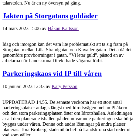
talarstolen. Nu är en ny översyn på gång.
Jakten på Storgatans guldåder
14 mars 2023 15:06
av
Håkan Karlsson
Idag och imorgon kan det vara lite problematiskt att ta sig fram på
Storgatan mellan Lilla Strandgatan och Kavallerigatan. Detta då det
genomförs provborrningar i gatan. "Vi letar guld", påstod en av
arbetarna när Landskrona Direkt hade vägarna förbi.
Parkeringskaos vid IP till våren
10 januari 2023 12:33
av
Kary Persson
UPPDATERAD 14.55. De senaste veckorna har ett stort antal
parkeringsplatser anlagts längst med Idrottsvägen mellan Pilåkern
och den stora parkeringsplatsen öster om Idrottshallen. Anledningen
är att den planerade ishallen på den nuvarande parkeringen ska börja
byggas under våren. Denna och andra lösningar på andra platser
planeras. Tora Broberg, stadsmiljöchef på Landskrona stad reder ut
vad som gäller.