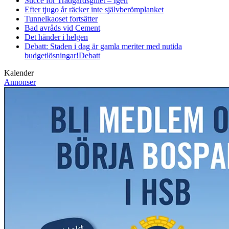
Succé för Trädgårdsgillet – Igen
Efter tjugo år räcker inte självberöm
planket
Tunnelkaoset fortsätter
Bad avråds vid Cement
Det händer i helgen
Debatt: Staden i dag är gamla meriter med nutida
budgetlösningar!
Debatt
Kalender
Annonser