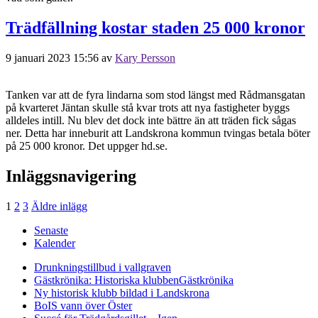
Trädfällning kostar staden 25 000 kronor
9 januari 2023 15:56
av
Kary Persson
Tanken var att de fyra lindarna som stod längst med Rådmansgatan
på kvarteret Jäntan skulle stå kvar trots att nya fastigheter byggs
alldeles intill. Nu blev det dock inte bättre än att träden fick sågas
ner. Detta har inneburit att Landskrona kommun tvingas betala böter
på 25 000 kronor. Det uppger hd.se.
Inläggsnavigering
1
2
3
Äldre inlägg
Senaste
Kalender
Drunkningstillbud i vallgraven
Gästkrönika: Historiska klubben
Gästkrönika
Ny historisk klubb bildad i Landskrona
BoIS vann över Öster