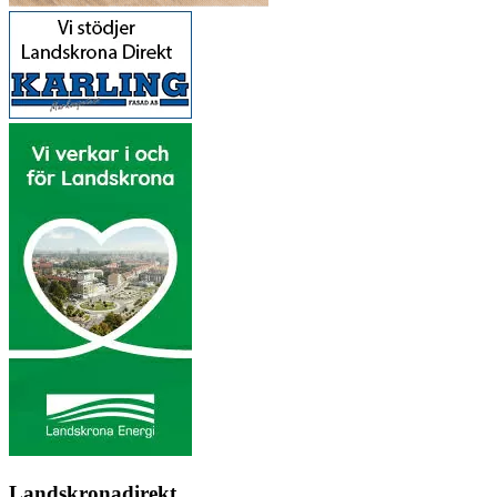
Landskronadirekt