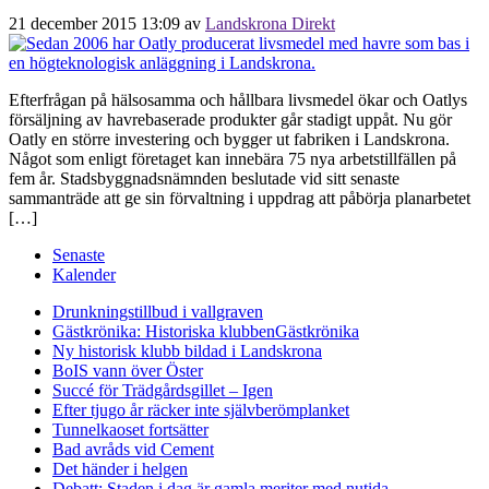
21 december 2015 13:09
av
Landskrona Direkt
Efterfrågan på hälsosamma och hållbara livsmedel ökar och Oatlys
försäljning av havrebaserade produkter går stadigt uppåt. Nu gör
Oatly en större investering och bygger ut fabriken i Landskrona.
Något som enligt företaget kan innebära 75 nya arbetstillfällen på
fem år. Stadsbyggnadsnämnden beslutade vid sitt senaste
sammanträde att ge sin förvaltning i uppdrag att påbörja planarbetet
[…]
Senaste
Kalender
Drunkningstillbud i vallgraven
Gästkrönika: Historiska klubben
Gästkrönika
Ny historisk klubb bildad i Landskrona
BoIS vann över Öster
Succé för Trädgårdsgillet – Igen
Efter tjugo år räcker inte självberöm
planket
Tunnelkaoset fortsätter
Bad avråds vid Cement
Det händer i helgen
Debatt: Staden i dag är gamla meriter med nutida