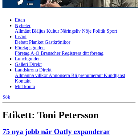
Ettan
Nyheter
Allmänt
Blåljus
Kultur
Näringsliv
Nöje
Politik
Sport
Insänt
Debatt
Planket
Gästkrönikor
Företagsguiden
Företag A-Ö
Branscher
Registrera ditt företag
Lunchguiden
Galleri Direkt
Landskrona Direkt
Allmänna villkor
Annonsera
Bli prenumerant
Kundtjänst
Kontakt
Mitt konto
Sök
Etikett:
Toni Petersson
75 nya jobb när Oatly expanderar