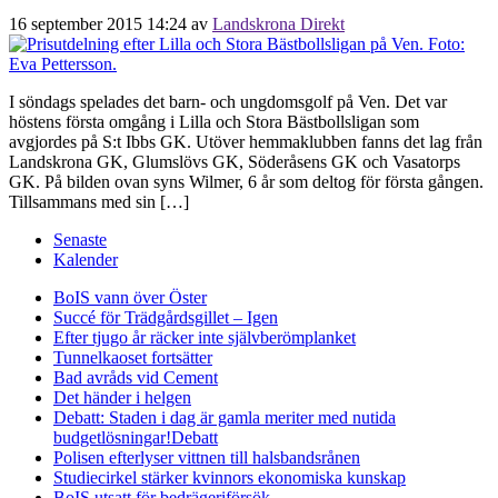
16 september 2015 14:24
av
Landskrona Direkt
I söndags spelades det barn- och ungdomsgolf på Ven. Det var
höstens första omgång i Lilla och Stora Bästbollsligan som
avgjordes på S:t Ibbs GK. Utöver hemmaklubben fanns det lag från
Landskrona GK, Glumslövs GK, Söderåsens GK och Vasatorps
GK. På bilden ovan syns Wilmer, 6 år som deltog för första gången.
Tillsammans med sin […]
Senaste
Kalender
BoIS vann över Öster
Succé för Trädgårdsgillet – Igen
Efter tjugo år räcker inte självberöm
planket
Tunnelkaoset fortsätter
Bad avråds vid Cement
Det händer i helgen
Debatt: Staden i dag är gamla meriter med nutida
budgetlösningar!
Debatt
Polisen efterlyser vittnen till halsbandsrånen
Studiecirkel stärker kvinnors ekonomiska kunskap
BoIS utsatt för bedrägeriförsök