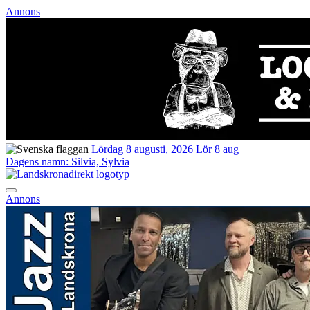
Annons
Lördag 8 augusti, 2026
Lör 8 aug
Dagens namn:
Silvia, Sylvia
Annons