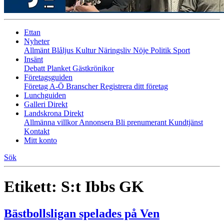
Ettan
Nyheter
Allmänt
Blåljus
Kultur
Näringsliv
Nöje
Politik
Sport
Insänt
Debatt
Planket
Gästkrönikor
Företagsguiden
Företag A-Ö
Branscher
Registrera ditt företag
Lunchguiden
Galleri Direkt
Landskrona Direkt
Allmänna villkor
Annonsera
Bli prenumerant
Kundtjänst
Kontakt
Mitt konto
Sök
Etikett:
S:t Ibbs GK
Bästbollsligan spelades på Ven