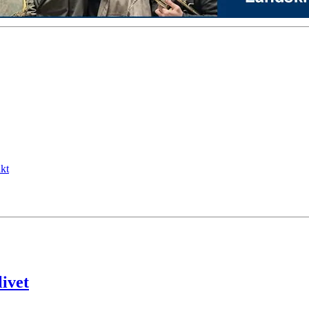
kt
livet