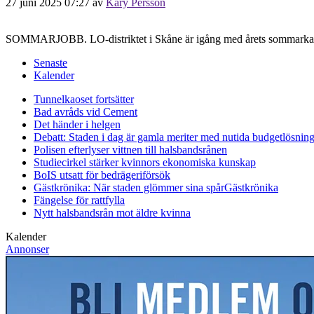
27 juni 2025 07:27
av
Kary Persson
SOMMARJOBB. LO-distriktet i Skåne är igång med årets sommarkampa
Senaste
Kalender
Tunnelkaoset fortsätter
Bad avråds vid Cement
Det händer i helgen
Debatt: Staden i dag är gamla meriter med nutida budgetlösning
Polisen efterlyser vittnen till halsbandsrånen
Studiecirkel stärker kvinnors ekonomiska kunskap
BoIS utsatt för bedrägeriförsök
Gästkrönika: När staden glömmer sina spår
Gästkrönika
Fängelse för rattfylla
Nytt halsbandsrån mot äldre kvinna
Kalender
Annonser