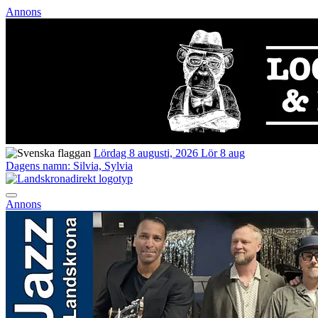
Annons
Lördag 8 augusti, 2026
Lör 8 aug
Dagens namn:
Silvia, Sylvia
Annons