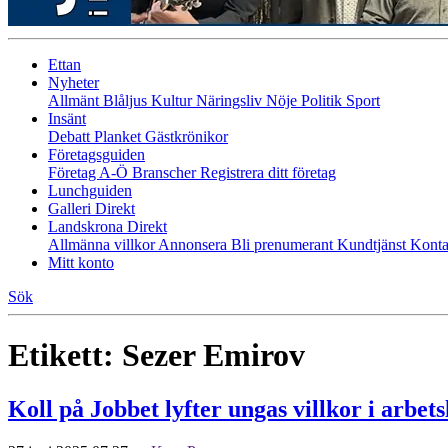
Ettan
Nyheter
Allmänt
Blåljus
Kultur
Näringsliv
Nöje
Politik
Sport
Insänt
Debatt
Planket
Gästkrönikor
Företagsguiden
Företag A-Ö
Branscher
Registrera ditt företag
Lunchguiden
Galleri Direkt
Landskrona Direkt
Allmänna villkor
Annonsera
Bli prenumerant
Kundtjänst
Konta
Mitt konto
Sök
Etikett:
Sezer Emirov
Koll på Jobbet lyfter ungas villkor i arbets