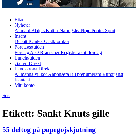
Ettan
Nyheter
Allmänt
Blåljus
Kultur
Näringsliv
Nöje
Politik
Sport
Insänt
Debatt
Planket
Gästkrönikor
Företagsguiden
Företag A-Ö
Branscher
Registrera ditt företag
Lunchguiden
Galleri Direkt
Landskrona Direkt
Allmänna villkor
Annonsera
Bli prenumerant
Kundtjänst
Kontakt
Mitt konto
Sök
Etikett:
Sankt Knuts gille
55 deltog på papegojskjutning