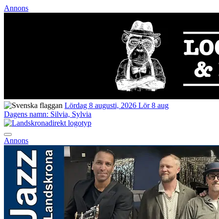
Annons
Lördag 8 augusti, 2026
Lör 8 aug
Dagens namn:
Silvia, Sylvia
Annons