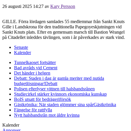
26 augusti 2025 14:27
av
Kary Persson
GILLE. Förra lördagen samlades 55 medlemmar från Sankt Knuts
Gille i Landskrona för den traditionella Papegoyeskjutningen vid
Sankt Knuts plats. Efter en gemensam marsch till Bastion Wrangel
på Citadellet inleddes tävlingen, som i år påverkades av stark vind.
Senaste
Kalender
Tunnelkaoset fortsätter
Bad avråds vid Cement
Det händer i helgen
Debatt: Staden i dag är gamla meriter med nutida
budgetlösningar!
Debatt
Polisen efterlyser vittnen till halsbandsrånen
Studiecirkel stärker kvinnors ekonomiska kunskap
BoIS utsatt för bedrägeriförsök
Gästkrönika: När staden glömmer sina spår
Gästkrönika
Fängelse för rattfylla
Nytt halsbandsrån mot äldre kvinna
Kalender
Annonser