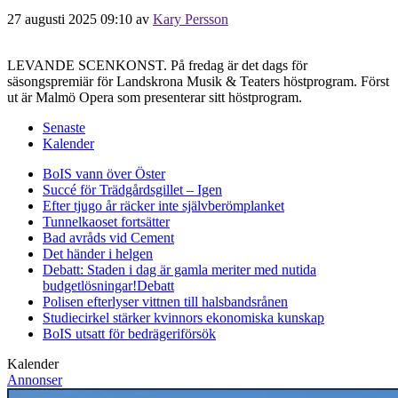
27 augusti 2025 09:10
av
Kary Persson
LEVANDE SCENKONST. På fredag är det dags för
säsongspremiär för Landskrona Musik & Teaters höstprogram. Först
ut är Malmö Opera som presenterar sitt höstprogram.
Senaste
Kalender
BoIS vann över Öster
Succé för Trädgårdsgillet – Igen
Efter tjugo år räcker inte självberöm
planket
Tunnelkaoset fortsätter
Bad avråds vid Cement
Det händer i helgen
Debatt: Staden i dag är gamla meriter med nutida
budgetlösningar!
Debatt
Polisen efterlyser vittnen till halsbandsrånen
Studiecirkel stärker kvinnors ekonomiska kunskap
BoIS utsatt för bedrägeriförsök
Kalender
Annonser