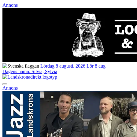
Annons
Lördag 8 augusti, 2026
Lör 8 aug
Dagens namn:
Silvia, Sylvia
Annons