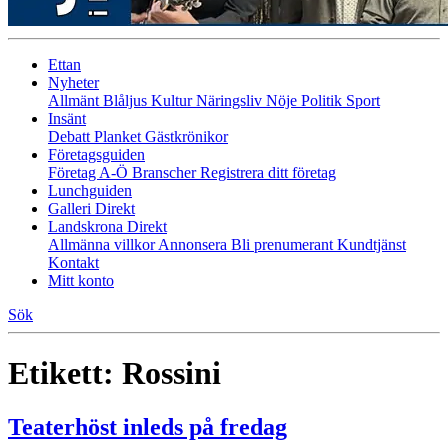
Ettan
Nyheter
Allmänt
Blåljus
Kultur
Näringsliv
Nöje
Politik
Sport
Insänt
Debatt
Planket
Gästkrönikor
Företagsguiden
Företag A-Ö
Branscher
Registrera ditt företag
Lunchguiden
Galleri Direkt
Landskrona Direkt
Allmänna villkor
Annonsera
Bli prenumerant
Kundtjänst
Kontakt
Mitt konto
Sök
Etikett:
Rossini
Teaterhöst inleds på fredag