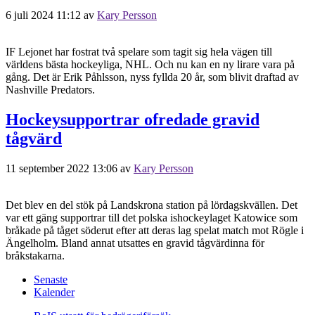
6 juli 2024 11:12
av
Kary Persson
IF Lejonet har fostrat två spelare som tagit sig hela vägen till
världens bästa hockeyliga, NHL. Och nu kan en ny lirare vara på
gång. Det är Erik Påhlsson, nyss fyllda 20 år, som blivit draftad av
Nashville Predators.
Hockeysupportrar ofredade gravid
tågvärd
11 september 2022 13:06
av
Kary Persson
Det blev en del stök på Landskrona station på lördagskvällen. Det
var ett gäng supportrar till det polska ishockeylaget Katowice som
bråkade på tåget söderut efter att deras lag spelat match mot Rögle i
Ängelholm. Bland annat utsattes en gravid tågvärdinna för
bråkstakarna.
Senaste
Kalender