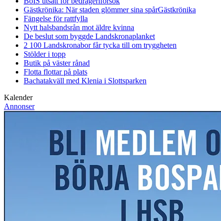
BoIS utsatt för bedrägeriförsök
Gästkrönika: När staden glömmer sina spår
Gästkrönika
Fängelse för rattfylla
Nytt halsbandsrån mot äldre kvinna
De beslut som byggde Landskrona
planket
2 100 Landskronabor får tycka till om tryggheten
Stölder i topp
Butik på väster rånad
Flotta flottar på plats
Bachatakväll med Klenia i Slottsparken
Kalender
Annonser