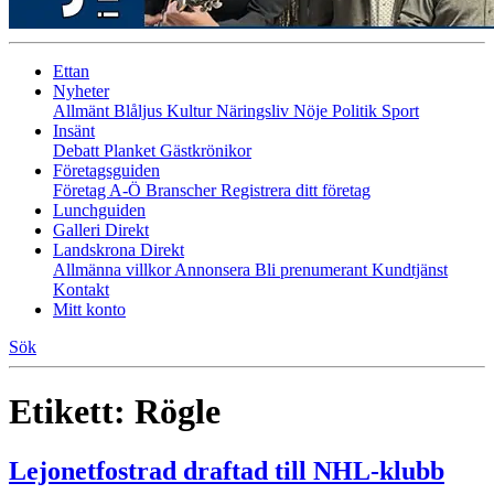
Ettan
Nyheter
Allmänt
Blåljus
Kultur
Näringsliv
Nöje
Politik
Sport
Insänt
Debatt
Planket
Gästkrönikor
Företagsguiden
Företag A-Ö
Branscher
Registrera ditt företag
Lunchguiden
Galleri Direkt
Landskrona Direkt
Allmänna villkor
Annonsera
Bli prenumerant
Kundtjänst
Kontakt
Mitt konto
Sök
Etikett:
Rögle
Lejonetfostrad draftad till NHL-klubb