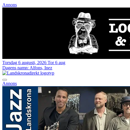
Annons
Torsdag 6 augusti, 2026
Tor 6 aug
Dagens namn:
Alfons, Inez
Annons