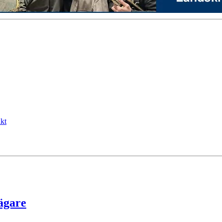
kt
sägare