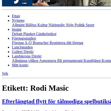
Ettan
Nyheter
Allmänt
Blåljus
Kultur
Näringsliv
Nöje
Politik
Sport
Insänt
Debatt
Planket
Gästkrönikor
Företagsguiden
Företag A-Ö
Branscher
Registrera ditt företag
Lunchguiden
Galleri Direkt
Landskrona Direkt
Allmänna villkor
Annonsera
Bli prenumerant
Kundtjänst
Konta
Mitt konto
Sök
Etikett:
Rodi Masic
Efterlängtad flytt för tålmodiga spelbutik