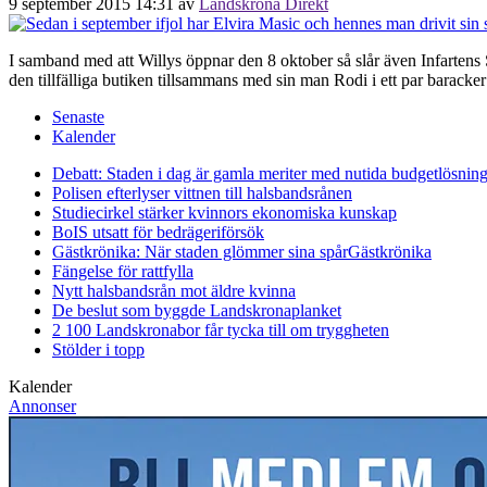
9 september 2015 14:31
av
Landskrona Direkt
I samband med att Willys öppnar den 8 oktober så slår även Infartens 
den tillfälliga butiken tillsammans med sin man Rodi i ett par baracke
Senaste
Kalender
Debatt: Staden i dag är gamla meriter med nutida budgetlösning
Polisen efterlyser vittnen till halsbandsrånen
Studiecirkel stärker kvinnors ekonomiska kunskap
BoIS utsatt för bedrägeriförsök
Gästkrönika: När staden glömmer sina spår
Gästkrönika
Fängelse för rattfylla
Nytt halsbandsrån mot äldre kvinna
De beslut som byggde Landskrona
planket
2 100 Landskronabor får tycka till om tryggheten
Stölder i topp
Kalender
Annonser