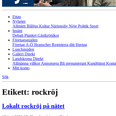
Ettan
Nyheter
Allmänt
Blåljus
Kultur
Näringsliv
Nöje
Politik
Sport
Insänt
Debatt
Planket
Gästkrönikor
Företagsguiden
Företag A-Ö
Branscher
Registrera ditt företag
Lunchguiden
Galleri Direkt
Landskrona Direkt
Allmänna villkor
Annonsera
Bli prenumerant
Kundtjänst
Konta
Mitt konto
Sök
Etikett:
rockröj
Lokalt rockröj på nätet