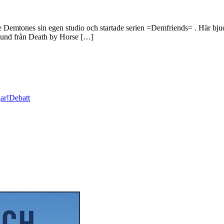
 Demtones sin egen studio och startade serien =Demfriends= . Här bjuds 
a Lund från Death by Horse […]
ar!
Debatt