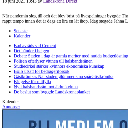
18 juni 2021 13:43
av
Landskrona Direkt
När pandemin slog till och det blev brist på livespelningar byggde The
rappt tempo innan det är dags att lira en låt ihop. Idag stegade Jahn
Senaste
Kalender
Bad avråds vid Cement
Det händer i helgen
Debatt: Staden i dag är gamla meriter med nutida budgetlösning
Polisen efterlyser vittnen till halsbandsrånen
Studiecirkel stärker kvinnors ekonomiska kunskap
BoIS utsatt för bedrägeriförsök
Gästkrönika: När staden glömmer sina spår
Gästkrönika
Fängelse för rattfylla
Nytt halsbandsrån mot äldre kvinna
De beslut som byggde Landskrona
planket
Kalender
Annonser