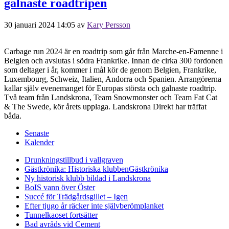
galnaste roadtripen
30 januari 2024 14:05
av
Kary Persson
Carbage run 2024 är en roadtrip som går från Marche-en-Famenne i
Belgien och avslutas i södra Frankrike. Innan de cirka 300 fordonen
som deltager i år, kommer i mål kör de genom Belgien, Frankrike,
Luxembourg, Schweiz, Italien, Andorra och Spanien. Arrangörerna
kallar själv evenemanget för Europas största och galnaste roadtrip.
Två team från Landskrona, Team Snowmonster och Team Fat Cat
& The Swede, kör årets upplaga. Landskrona Direkt har träffat
båda.
Senaste
Kalender
Drunkningstillbud i vallgraven
Gästkrönika: Historiska klubben
Gästkrönika
Ny historisk klubb bildad i Landskrona
BoIS vann över Öster
Succé för Trädgårdsgillet – Igen
Efter tjugo år räcker inte självberöm
planket
Tunnelkaoset fortsätter
Bad avråds vid Cement