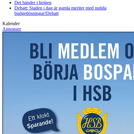
Det händer i helgen
Debatt: Staden i dag är gamla meriter med nutida
budgetlösningar!
Debatt
Kalender
Annonser