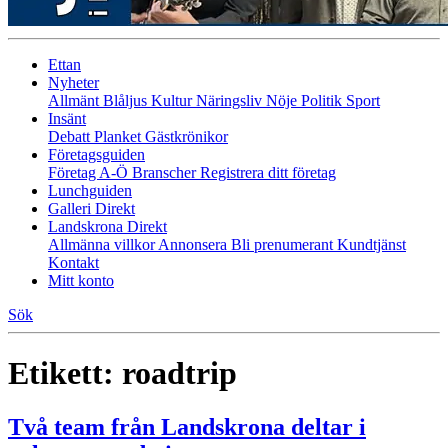
Ettan
Nyheter
Allmänt
Blåljus
Kultur
Näringsliv
Nöje
Politik
Sport
Insänt
Debatt
Planket
Gästkrönikor
Företagsguiden
Företag A-Ö
Branscher
Registrera ditt företag
Lunchguiden
Galleri Direkt
Landskrona Direkt
Allmänna villkor
Annonsera
Bli prenumerant
Kundtjänst
Kontakt
Mitt konto
Sök
Etikett:
roadtrip
Två team från Landskrona deltar i