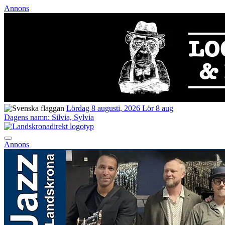
Annons
Lördag 8 augusti, 2026
Lör 8 aug
Dagens namn:
Silvia, Sylvia
Annons