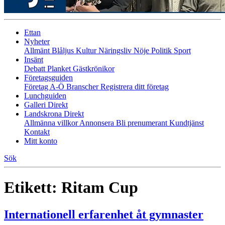
Ettan
Nyheter
Allmänt
Blåljus
Kultur
Näringsliv
Nöje
Politik
Sport
Insänt
Debatt
Planket
Gästkrönikor
Företagsguiden
Företag A-Ö
Branscher
Registrera ditt företag
Lunchguiden
Galleri Direkt
Landskrona Direkt
Allmänna villkor
Annonsera
Bli prenumerant
Kundtjänst
Kontakt
Mitt konto
Sök
Etikett:
Ritam Cup
Internationell erfarenhet åt gymnaster