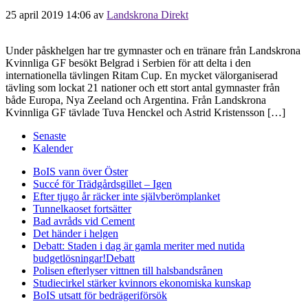
25 april 2019 14:06
av
Landskrona Direkt
Under påskhelgen har tre gymnaster och en tränare från Landskrona
Kvinnliga GF besökt Belgrad i Serbien för att delta i den
internationella tävlingen Ritam Cup. En mycket välorganiserad
tävling som lockat 21 nationer och ett stort antal gymnaster från
både Europa, Nya Zeeland och Argentina. Från Landskrona
Kvinnliga GF tävlade Tuva Henckel och Astrid Kristensson […]
Senaste
Kalender
BoIS vann över Öster
Succé för Trädgårdsgillet – Igen
Efter tjugo år räcker inte självberöm
planket
Tunnelkaoset fortsätter
Bad avråds vid Cement
Det händer i helgen
Debatt: Staden i dag är gamla meriter med nutida
budgetlösningar!
Debatt
Polisen efterlyser vittnen till halsbandsrånen
Studiecirkel stärker kvinnors ekonomiska kunskap
BoIS utsatt för bedrägeriförsök