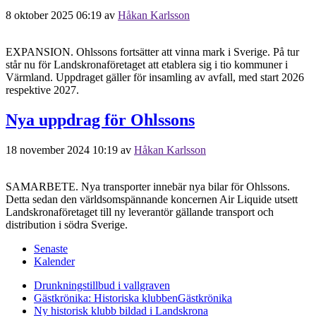
8 oktober 2025 06:19
av
Håkan Karlsson
EXPANSION. Ohlssons fortsätter att vinna mark i Sverige. På tur
står nu för Landskronaföretaget att etablera sig i tio kommuner i
Värmland. Uppdraget gäller för insamling av avfall, med start 2026
respektive 2027.
Nya uppdrag för Ohlssons
18 november 2024 10:19
av
Håkan Karlsson
SAMARBETE. Nya transporter innebär nya bilar för Ohlssons.
Detta sedan den världsomspännande koncernen Air Liquide utsett
Landskronaföretaget till ny leverantör gällande transport och
distribution i södra Sverige.
Senaste
Kalender
Drunkningstillbud i vallgraven
Gästkrönika: Historiska klubben
Gästkrönika
Ny historisk klubb bildad i Landskrona