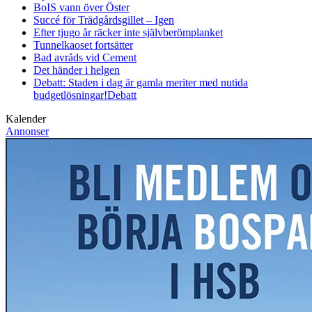
BoIS vann över Öster
Succé för Trädgårdsgillet – Igen
Efter tjugo år räcker inte självberöm
planket
Tunnelkaoset fortsätter
Bad avråds vid Cement
Det händer i helgen
Debatt: Staden i dag är gamla meriter med nutida
budgetlösningar!
Debatt
Kalender
Annonser