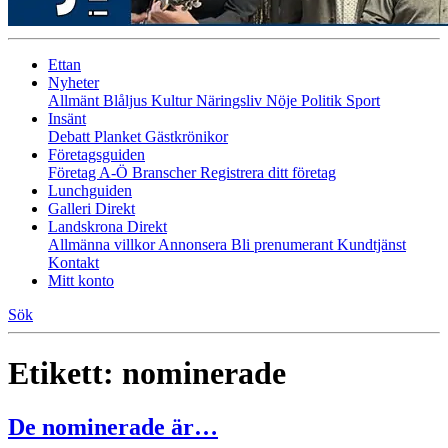
Ettan
Nyheter
Allmänt
Blåljus
Kultur
Näringsliv
Nöje
Politik
Sport
Insänt
Debatt
Planket
Gästkrönikor
Företagsguiden
Företag A-Ö
Branscher
Registrera ditt företag
Lunchguiden
Galleri Direkt
Landskrona Direkt
Allmänna villkor
Annonsera
Bli prenumerant
Kundtjänst
Kontakt
Mitt konto
Sök
Etikett:
nominerade
De nominerade är…