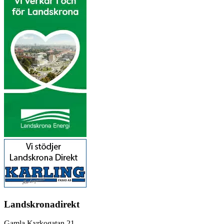
Landskronadirekt
Gamla Kyrkogatan 21,