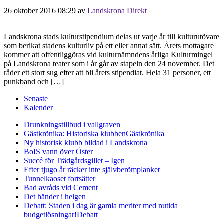
26 oktober 2016 08:29
av
Landskrona Direkt
Landskrona stads kulturstipendium delas ut varje år till kulturutövare
som berikat stadens kulturliv på ett eller annat sätt. Årets mottagare
kommer att offentliggöras vid kulturnämndens årliga Kulturmingel
på Landskrona teater som i år går av stapeln den 24 november. Det
råder ett stort sug efter att bli årets stipendiat. Hela 31 personer, ett
punkband och […]
Senaste
Kalender
Drunkningstillbud i vallgraven
Gästkrönika: Historiska klubben
Gästkrönika
Ny historisk klubb bildad i Landskrona
BoIS vann över Öster
Succé för Trädgårdsgillet – Igen
Efter tjugo år räcker inte självberöm
planket
Tunnelkaoset fortsätter
Bad avråds vid Cement
Det händer i helgen
Debatt: Staden i dag är gamla meriter med nutida
budgetlösningar!
Debatt