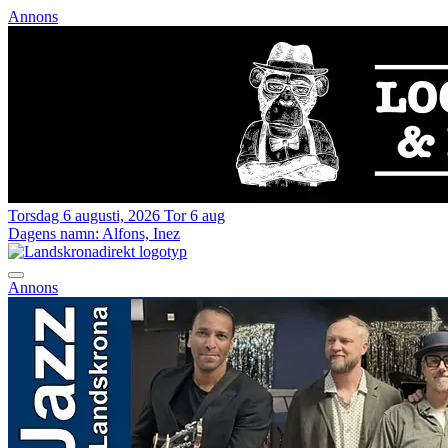
Annons
Torsdag 6 augusti, 2026
Tor 6 aug
Dagens namn:
Alfons, Inez
Annons