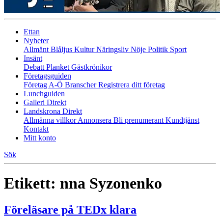
Ettan
Nyheter
Allmänt
Blåljus
Kultur
Näringsliv
Nöje
Politik
Sport
Insänt
Debatt
Planket
Gästkrönikor
Företagsguiden
Företag A-Ö
Branscher
Registrera ditt företag
Lunchguiden
Galleri Direkt
Landskrona Direkt
Allmänna villkor
Annonsera
Bli prenumerant
Kundtjänst
Kontakt
Mitt konto
Sök
Etikett:
nna Syzonenko
Föreläsare på TEDx klara