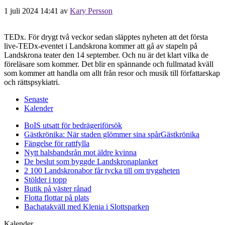
1 juli 2024 14:41
av
Kary Persson
TEDx. För drygt två veckor sedan släpptes nyheten att det första
live-TEDx-eventet i Landskrona kommer att gå av stapeln på
Landskrona teater den 14 september. Och nu är det klart vilka de
föreläsare som kommer. Det blir en spännande och fullmatad kväll
som kommer att handla om allt från resor och musik till författarskap
och rättspsykiatri.
Senaste
Kalender
BoIS utsatt för bedrägeriförsök
Gästkrönika: När staden glömmer sina spår
Gästkrönika
Fängelse för rattfylla
Nytt halsbandsrån mot äldre kvinna
De beslut som byggde Landskrona
planket
2 100 Landskronabor får tycka till om tryggheten
Stölder i topp
Butik på väster rånad
Flotta flottar på plats
Bachatakväll med Klenia i Slottsparken
Kalender