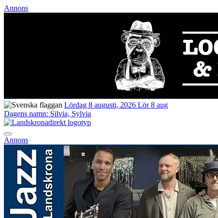
Annons
Lördag 8 augusti, 2026
Lör 8 aug
Dagens namn:
Silvia, Sylvia
Annons