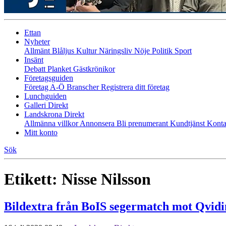
Ettan
Nyheter
Allmänt
Blåljus
Kultur
Näringsliv
Nöje
Politik
Sport
Insänt
Debatt
Planket
Gästkrönikor
Företagsguiden
Företag A-Ö
Branscher
Registrera ditt företag
Lunchguiden
Galleri Direkt
Landskrona Direkt
Allmänna villkor
Annonsera
Bli prenumerant
Kundtjänst
Konta
Mitt konto
Sök
Etikett:
Nisse Nilsson
Bildextra från BoIS segermatch mot Qvidi