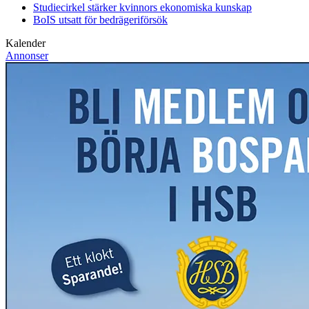
Studiecirkel stärker kvinnors ekonomiska kunskap
BoIS utsatt för bedrägeriförsök
Kalender
Annonser