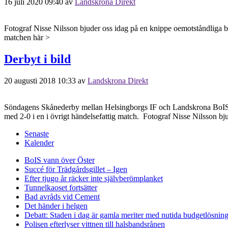
16 juli 2020 09:40
av
Landskrona Direkt
Fotograf Nisse Nilsson bjuder oss idag på en knippe oemotståndliga 
matchen här >
Derbyt i bild
20 augusti 2018 10:33
av
Landskrona Direkt
Söndagens Skånederby mellan Helsingborgs IF och Landskrona BoIS går
med 2-0 i en i övrigt händelsefattig match. Fotograf Nisse Nilsson bju
Senaste
Kalender
BoIS vann över Öster
Succé för Trädgårdsgillet – Igen
Efter tjugo år räcker inte självberöm
planket
Tunnelkaoset fortsätter
Bad avråds vid Cement
Det händer i helgen
Debatt: Staden i dag är gamla meriter med nutida budgetlösning
Polisen efterlyser vittnen till halsbandsrånen