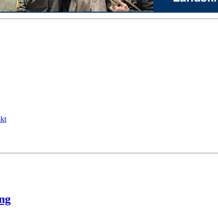
kt
ng